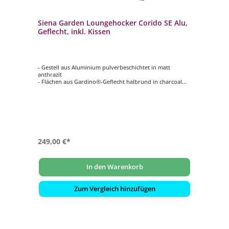
Siena Garden Loungehocker Corido SE Alu,
Geflecht, inkl. Kissen
- Gestell aus Aluminium pulverbeschichtet in matt
anthrazit
- Flächen aus Gardino®-Geflecht halbrund in charcoal
grey
- hochwertige Kissen aus Polypropylen 280 g/m² in
taupe-meliert
249,00 €*
In den Warenkorb
Zum Vergleich hinzufügen