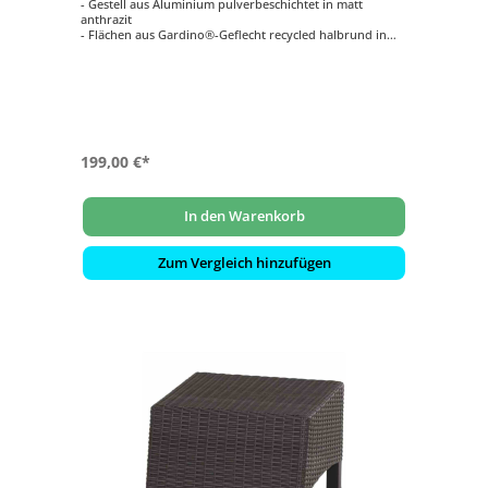
- Gestell aus Aluminium pulverbeschichtet in matt
anthrazit
- Flächen aus Gardino®-Geflecht recycled halbrund in
bronze-grau
- Pflegeleicht
- Witterungsbeständig
- ca. 50 x 54 x 40 cm (L x B x H)
199,00 €*
In den Warenkorb
Zum Vergleich hinzufügen