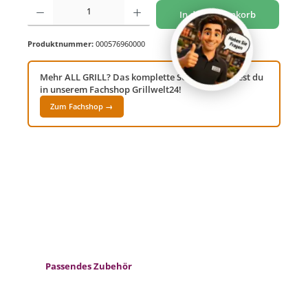
Produkt Anzahl: Gib den gewünschten Wert ein oder benutze die Schaltflächen um di
In den Warenkorb
Produktnummer:
000576960000
Mehr ALL GRILL? Das komplette Sortiment findest du
in unserem Fachshop Grillwelt24!
Zum Fachshop →
Produktgalerie überspringen
Passendes Zubehör