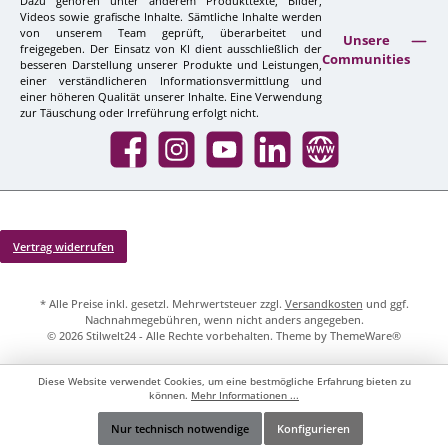
Dazu gehören unter anderem Produkttexte, Bilder,
Videos sowie grafische Inhalte. Sämtliche Inhalte werden
von unserem Team geprüft, überarbeitet und
Unsere
freigegeben. Der Einsatz von KI dient ausschließlich der
Communities
besseren Darstellung unserer Produkte und Leistungen,
einer verständlicheren Informationsvermittlung und
einer höheren Qualität unserer Inhalte. Eine Verwendung
zur Täuschung oder Irreführung erfolgt nicht.
Facebook
Instagram
YouTube
LinkedIn
Website
Vertrag widerrufen
* Alle Preise inkl. gesetzl. Mehrwertsteuer zzgl.
Versandkosten
und ggf.
Nachnahmegebühren, wenn nicht anders angegeben.
© 2026 Stilwelt24 - Alle Rechte vorbehalten. Theme by
ThemeWare®
Diese Website verwendet Cookies, um eine bestmögliche Erfahrung bieten zu
können.
Mehr Informationen ...
Nur technisch notwendige
Konfigurieren