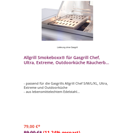
Allgrill Smokeboxx® für Gasgrill Chef,
Al
Ultra, Extreme, Outdoorküche Räucherbox
S/
Edelstahl
- passend für die Gasgrills Allgrill Chef S/M/L/XL, Ultra,
- p
Extreme und Outdoorküche
Ex
- aus lebensmittelechtem Edelstahl
- a
- Maße: ca. 18x31x3 cm
- M
- ideal zum aromatisieren des Grillguts mit Räucherchips
- i
- Gewicht: ca. 0,9 kg
Ka
an
- G
79,00 €*
14
89,00 €*
(11.24% gespart)