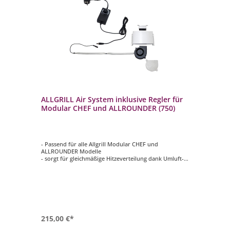
r
ALLGRILL Air System inklusive Regler für
AL
Modular CHEF und ALLROUNDER (750)
Ga
(1
DER
- Passend für alle Allgrill Modular CHEF und
- 
ALLROUNDER Modelle
AL
- sorgt für gleichmäßige Hitzeverteilung dank Umluft-
- A
System
- M
- stufenlos regelbares Luftsystem
- M
- perfekte und viel mehr Zubereitungsmöglichkeiten bei
- J
allen Gerichten
- verkürzte Garzeiten, geringerer Energieverbrauch
215,00 €*
12