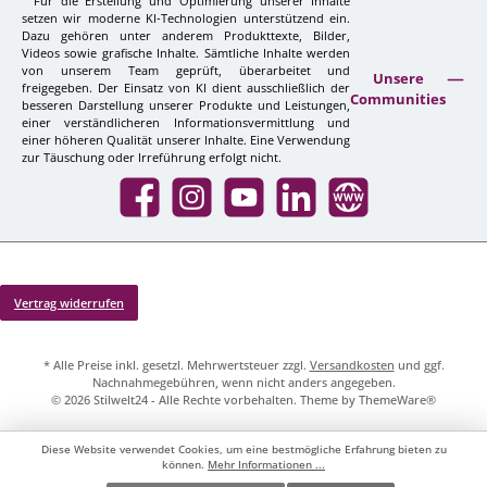
Für die Erstellung und Optimierung unserer Inhalte
setzen wir moderne KI-Technologien unterstützend ein.
Dazu gehören unter anderem Produkttexte, Bilder,
Videos sowie grafische Inhalte. Sämtliche Inhalte werden
von unserem Team geprüft, überarbeitet und
Unsere
freigegeben. Der Einsatz von KI dient ausschließlich der
Communities
besseren Darstellung unserer Produkte und Leistungen,
einer verständlicheren Informationsvermittlung und
einer höheren Qualität unserer Inhalte. Eine Verwendung
zur Täuschung oder Irreführung erfolgt nicht.
Facebook
Instagram
YouTube
LinkedIn
Website
Vertrag widerrufen
* Alle Preise inkl. gesetzl. Mehrwertsteuer zzgl.
Versandkosten
und ggf.
Nachnahmegebühren, wenn nicht anders angegeben.
© 2026 Stilwelt24 - Alle Rechte vorbehalten. Theme by
ThemeWare®
Diese Website verwendet Cookies, um eine bestmögliche Erfahrung bieten zu
können.
Mehr Informationen ...