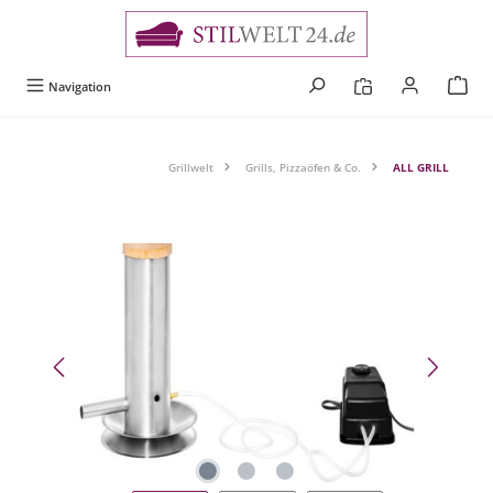
alt springen
Navigation
Grillwelt
Grills, Pizzaöfen & Co.
ALL GRILL
Bildergalerie überspringen