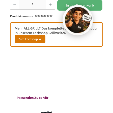
Produkt Anzahl: Gib den gewünschten Wert ein oder benutze die Schaltflächen um di
In den Warenkorb
Produktnummer:
000582850000
Mehr ALL GRILL? Das komplette Sortiment findest du
in unserem Fachshop Grillwelt24!
Zum Fachshop →
Produktgalerie überspringen
Passendes Zubehör