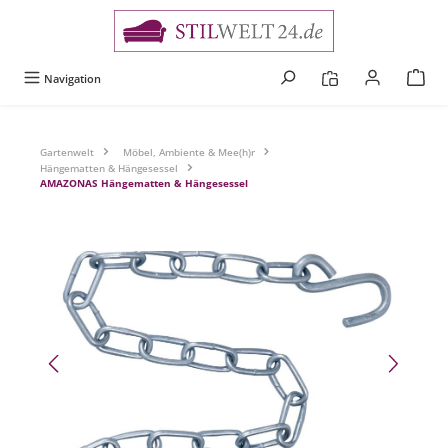
alt springen
Navigation
Gartenwelt
Möbel, Ambiente & Mee(h)r
Hängematten & Hängesessel
AMAZONAS Hängematten & Hängesessel
Bildergalerie überspringen