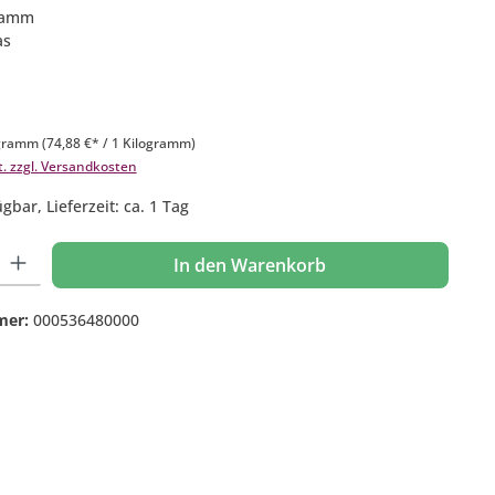
Gramm
as
ogramm
(74,88 €* / 1 Kilogramm)
t. zzgl. Versandkosten
gbar, Lieferzeit: ca. 1 Tag
 Gib den gewünschten Wert ein oder benutze die Schaltflächen um die Anzahl
In den Warenkorb
mer:
000536480000