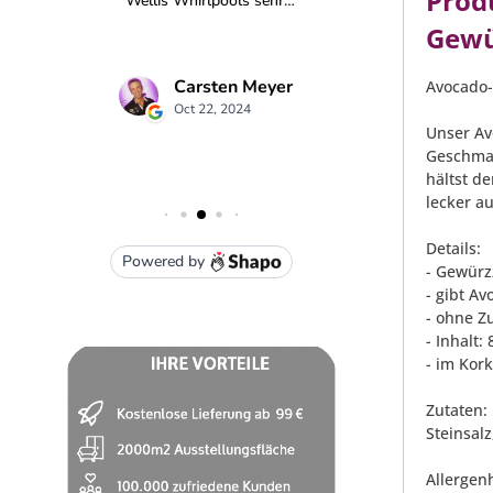
Prod
Gewü
Avocado-
Unser Av
Geschmac
hältst d
lecker a
Details:
- Gewürz
- gibt A
- ohne Z
- Inhalt
- im Kor
Zutaten:
Steinsal
Allergen