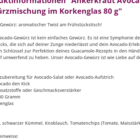
uktinformationen "Ankerkraut Avoca
rzmischung im Korkenglas 80 g"
Gewürz: aromatischer Twist am Frühstückstisch!
ocado-Gewürz ist kein einfaches Gewürz. Es ist eine Symphonie de
ks, die sich auf deiner Zunge niederlässt und dein Avocado-Erlebni
en Schlüssel zur Perfektion deines Guacamole-Rezepts in den Hän
uf umwerfend zu heben. Unser Avocado-Gewürz ist wie Liebe auf de
zubereitung für Avocado-Salat oder Avocado-Aufstrich
vocado den Kick
usatzstoffe oder Geschmacksverstärker
: 80 Gramm
kenglas
z, schwarzer Kümmel, Knoblauch, Tomatenchips (Tomate, Maisstärke),
hinweise: