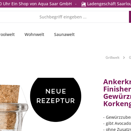
0 Uhr
Ein Shop von Aqua Saar GmbH
-
Ladengeschäft Saarlou
Poolwelt
Wohnwelt
Saunawelt
Grillwelt
G
Ankerk
Finishe
Gewürz
Korkeng
- Gewürzzuber
- gibt Avocad
- ohne Zusatz