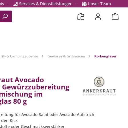
is
-
Services & Dienstleistungen
-
Unser Team
rill- & Campingzubehör
Gewürze & Grillsaucen
Korkengläser
raut Avocado
r Gewürzzubereitung
mischung im
las 80 g
eitung für Avocado-Salat oder Avocado-Aufstrich
o den Kick
stoffe oder Geschmacksverstärker