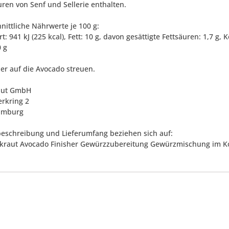
ren von Senf und Sellerie enthalten.
nittliche Nährwerte je 100 g:
: 941 kJ (225 kcal), Fett: 10 g, davon gesättigte Fettsäuren: 1,7 g, 
0 g
ber auf die Avocado streuen.
aut GmbH
rkring 2
amburg
eschreibung und Lieferumfang beziehen sich auf:
kraut Avocado Finisher Gewürzzubereitung Gewürzmischung im Ko