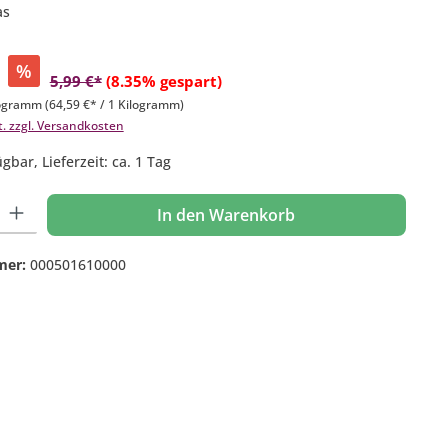
as
%
5,99 €*
(8.35% gespart)
logramm
(64,59 €* / 1 Kilogramm)
t. zzgl. Versandkosten
gbar, Lieferzeit: ca. 1 Tag
 Gib den gewünschten Wert ein oder benutze die Schaltflächen um die Anzahl
In den Warenkorb
mer:
000501610000