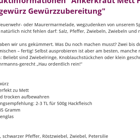
uktinformationen "Ankerkraut Mett F
gewürz Gewürzzubereitung"
euerwehr- oder Maurermarmelade, wegzudenken von unserem Speis
 natürlich nicht fehlen darf: Salz, Pfeffer, Zwiebeln, Zwiebeln un
ben wir uns gekümmert. Was Du noch machen musst? Zwei bis dr
mischen – fertig! Selbst ausprobieren ist aber am besten, manche 
n: Beliebt sind Zwiebelringe, Knoblauchstückchen oder klein gesc
rmanns-gerecht „Hau ordentlich rein!“
würz
erfekt zu Mett
nd trocken aufbewahren
ungsempfehlung: 2-3 TL für 500g Hackfleisch
: 85 Gramm
kenglas
 schwarzer Pfeffer, Röstzwiebel, Zwiebel, Petersilie