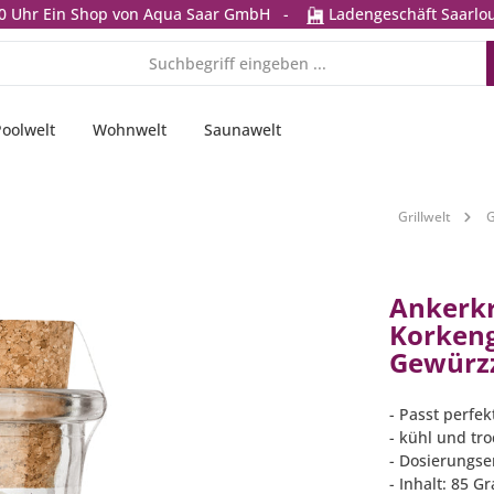
0 Uhr
Ein Shop von Aqua Saar GmbH
-
Ladengeschäft Saarlou
Poolwelt
Wohnwelt
Saunawelt
Grillwelt
G
Ankerkr
Korkeng
Gewürz
- Passt perfek
- kühl und tr
- Dosierungse
- Inhalt: 85 