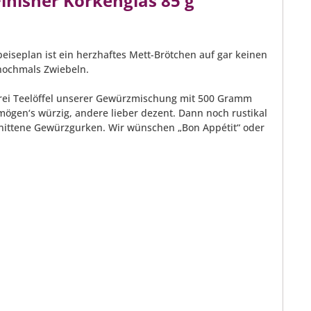
inisher Korkenglas 85 g
eplan ist ein herzhaftes Mett-Brötchen auf gar keinen
d nochmals Zwiebeln.
ei Teelöffel unserer Gewürzmischung mit 500 Gramm
mögen‘s würzig, andere lieber dezent. Dann noch rustikal
hnittene Gewürzgurken. Wir wünschen „Bon Appétit“ oder