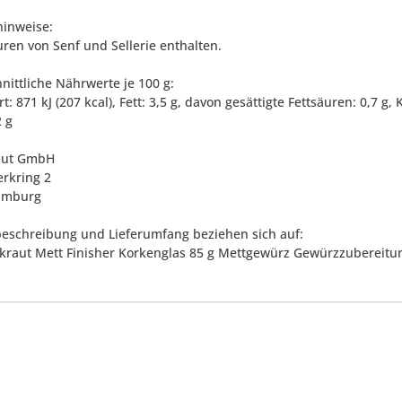
hinweise:
ren von Senf und Sellerie enthalten.
nittliche Nährwerte je 100 g:
: 871 kJ (207 kcal), Fett: 3,5 g, davon gesättigte Fettsäuren: 0,7 g,
2 g
aut GmbH
rkring 2
amburg
eschreibung und Lieferumfang beziehen sich auf:
kraut Mett Finisher Korkenglas 85 g Mettgewürz Gewürzzubereitu