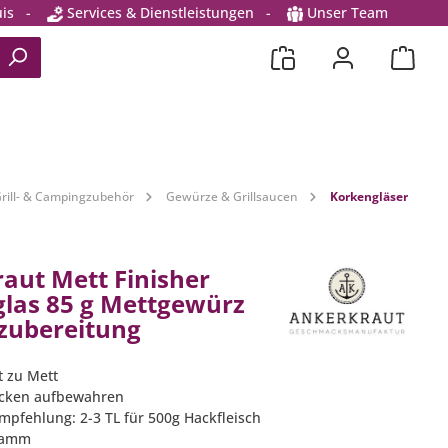
is
-
Services & Dienstleistungen
-
Unser Team
rill- & Campingzubehör
Gewürze & Grillsaucen
Korkengläser
aut Mett Finisher
las 85 g Mettgewürz
zubereitung
t zu Mett
ocken aufbewahren
mpfehlung: 2-3 TL für 500g Hackfleisch
Gramm