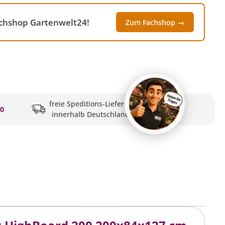
achshop Gartenwelt24!
Zum Fachshop →
freie Speditions-Lieferung
20
innerhalb Deutschlands