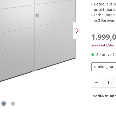
- Deckel aus 
- unsichtbare,
- Farbe innen
- in 3 Farbvar
1.999,
Preise inkl. MwS
Sofort verfü
dunkelgrau-
Produkt Anzahl:
Produktnum