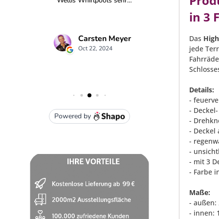
Prod
in 3
Das
Hig
jede Terr
Fahrräde
Schlosse
Details:
- feuerv
- Deckel
- Drehkne
- Deckel
- regenw
- unsicht
- mit 3 
- Farbe 
Maße:
- außen:
- innen: