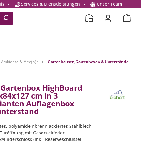
is
-
Services & Dienstleistungen
-
Unser Team
 Ambiente & Mee(h)r
Gartenhäuser, Gartenboxen & Unterstände
 Gartenbox HighBoard
x84x127 cm in 3
ianten Auflagenbox
unterstand
ktes, polyamideinbrennlackiertes Stahlblech
 Türöffnung mit Gasdruckfeder
ylinderschloss (inkl. Reserveschlüssel)