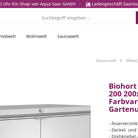
0 Uhr
Ein Shop von Aqua Saar GmbH
-
Ladengeschäft Saarlou
Poolwelt
Wohnwelt
Saunawelt
Gartenwelt
Möbel,
Biohort
200 200
Farbvar
Garten
- feuerverzin
- Deckel- und
- Drehknebel-Z