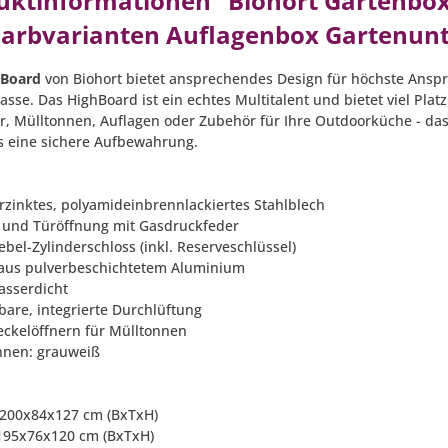
uktinformationen "Biohort Gartenbo
 Farbvarianten Auflagenbox Gartenun
hBoard
von Biohort bietet ansprechendes Design für höchste Ansprü
asse. Das HighBoard ist ein echtes Multitalent und bietet viel Plat
r, Mülltonnen, Auflagen oder Zubehör für Ihre Outdoorküche - da
s eine sichere Aufbewahrung.
erzinktes, polyamideinbrennlackiertes Stahlblech
- und Türöffnung mit Gasdruckfeder
bel-Zylinderschloss (inkl. Reserveschlüssel)
 aus pulverbeschichtetem Aluminium
asserdicht
bare, integrierte Durchlüftung
Deckelöffnern für Mülltonnen
innen: grauweiß
 200x84x127 cm (BxTxH)
 195x76x120 cm (BxTxH)