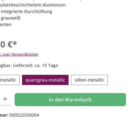
pulverbeschichtetem Aluminium
 integrierte Durchlüftung
: grauweiß
ianten
00 €*
t. zzgl. Versandkosten
gbar, Lieferzeit: ca. 15 Tage
metallic
quarzgrau-metallic
silber-metallic
 Gib den gewünschten Wert ein oder benutze die Schaltflächen um die Anzahl
In den Warenkorb
mer:
000522550004