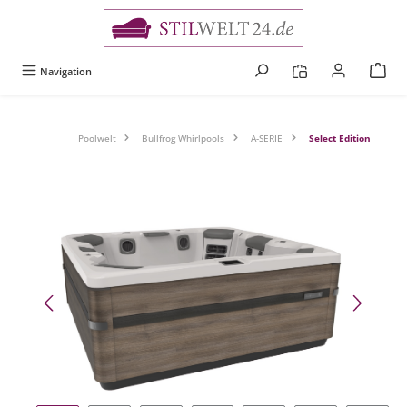
alt springen
Navigation
Poolwelt
Bullfrog Whirlpools
A-SERIE
Select Edition
Bildergalerie überspringen