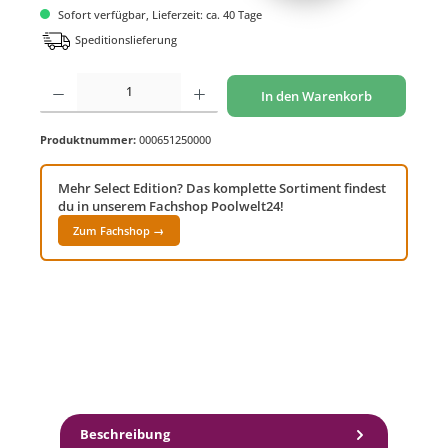
Sofort verfügbar, Lieferzeit: ca. 40 Tage
Speditionslieferung
Produkt Anzahl: Gib den gewünschten Wert ein oder benutze die Schaltflächen um di
In den Warenkorb
Produktnummer:
000651250000
Mehr Select Edition? Das komplette Sortiment findest
du in unserem Fachshop Poolwelt24!
Zum Fachshop →
Beschreibung