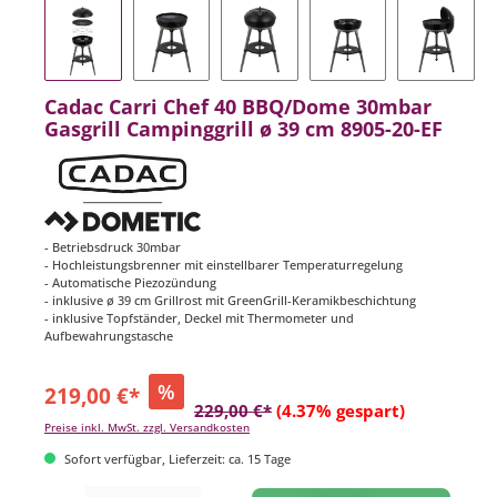
Cadac Carri Chef 40 BBQ/Dome 30mbar
Gasgrill Campinggrill ø 39 cm 8905-20-EF
- Betriebsdruck 30mbar
- Hochleistungsbrenner mit einstellbarer Temperaturregelung
- Automatische Piezozündung
- inklusive ø 39 cm Grillrost mit GreenGrill-Keramikbeschichtung
- inklusive Topfständer, Deckel mit Thermometer und
Aufbewahrungstasche
%
219,00 €*
229,00 €*
(4.37% gespart)
Preise inkl. MwSt. zzgl. Versandkosten
Sofort verfügbar, Lieferzeit: ca. 15 Tage
Produkt Anzahl: Gib den gewünschten Wert ein oder benutze die Schaltflächen um di