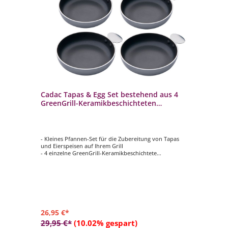
Cadac Tapas & Egg Set bestehend aus 4
Ca
.
GreenGrill-Keramikbeschichteten
Al
Aluminiumpfannen 98399C
Ch
- Kleines Pfannen-Set für die Zubereitung von Tapas
- L
und Eierspeisen auf Ihrem Grill
Gri
- 4 einzelne GreenGrill-Keramikbeschichtete
- B
Aluminiumpfannen
- H
r
- Leicht und einfach zu reinigen
- E
- geeignet für Grills, kleine Gaskochplatten und
- ø
Campingkocher
n
- ø 12,5cm
26,95 €*
47
29,95 €*
(10.02% gespart)
59