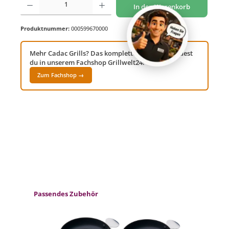
In den Warenkorb
Produktnummer:
000599670000
Mehr Cadac Grills? Das komplette Sortiment findest
du in unserem Fachshop Grillwelt24!
Zum Fachshop →
Produktgalerie überspringen
Passendes Zubehör