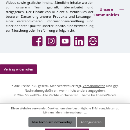
Videos sowie grafische Inhalte. Sämtliche Inhalte werden
von unserem Team geprüft, überarbeitet und
Unsere
freigegeben. Der Einsatz von KI dient ausschließlich der
Communities
besseren Darstellung unserer Produkte und Leistungen,
einer verständlicheren Informationsvermittlung und
einer höheren Qualität unserer Inhalte. Eine Verwendung
zur Täuschung oder Irreführung erfolgt nicht.
Facebook
Instagram
YouTube
LinkedIn
Website
Vertrag widerrufen
* Alle Preise inkl. gesetzl. Mehrwertsteuer zzgl.
Versandkosten
und ggf.
Nachnahmegebühren, wenn nicht anders angegeben.
© 2026 Stilwelt24 - Alle Rechte vorbehalten. Theme by
ThemeWare®
Diese Website verwendet Cookies, um eine bestmögliche Erfahrung bieten zu
können.
Mehr Informationen ...
Nur technisch notwendige
Konfigurieren
Werkzeugleiste anzeigen