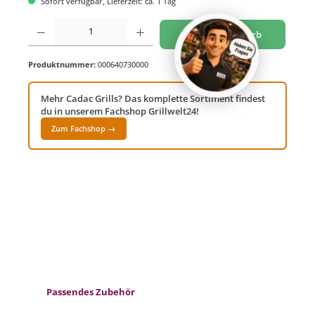
Sofort verfügbar, Lieferzeit: ca. 1 Tag
Produkt Anzahl: Gib den gewünschten Wert ein oder benutze die Schaltflächen um di
In den Warenkorb
Produktnummer:
000640730000
Mehr Cadac Grills? Das komplette Sortiment findest
du in unserem Fachshop Grillwelt24!
Zum Fachshop →
Produktgalerie überspringen
Passendes Zubehör