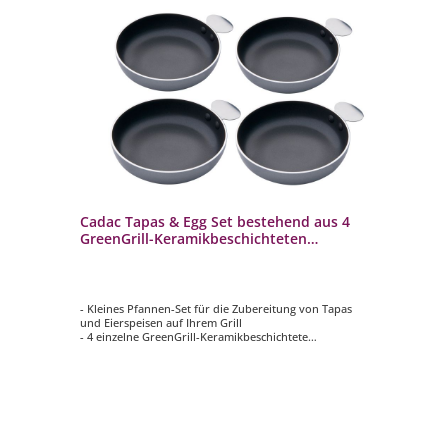
Cadac Tapas & Egg Set bestehend aus 4
Ca
45-
GreenGrill-Keramikbeschichteten
al
Aluminiumpfannen 98399C
Ke
- Kleines Pfannen-Set für die Zubereitung von Tapas
- S
und Eierspeisen auf Ihrem Grill
Ke
- 4 einzelne GreenGrill-Keramikbeschichtete
- B
Aluminiumpfannen
- 
- Leicht und einfach zu reinigen
ema
- geeignet für Grills, kleine Gaskochplatten und
- H
Campingkocher
- 
- ø 12,5cm