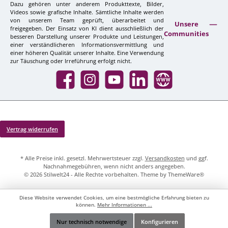
Dazu gehören unter anderem Produkttexte, Bilder,
Videos sowie grafische Inhalte. Sämtliche Inhalte werden
von unserem Team geprüft, überarbeitet und
Unsere
freigegeben. Der Einsatz von KI dient ausschließlich der
Communities
besseren Darstellung unserer Produkte und Leistungen,
einer verständlicheren Informationsvermittlung und
einer höheren Qualität unserer Inhalte. Eine Verwendung
zur Täuschung oder Irreführung erfolgt nicht.
Facebook
Instagram
YouTube
LinkedIn
Website
Vertrag widerrufen
* Alle Preise inkl. gesetzl. Mehrwertsteuer zzgl.
Versandkosten
und ggf.
Nachnahmegebühren, wenn nicht anders angegeben.
© 2026 Stilwelt24 - Alle Rechte vorbehalten. Theme by
ThemeWare®
Diese Website verwendet Cookies, um eine bestmögliche Erfahrung bieten zu
können.
Mehr Informationen ...
Nur technisch notwendige
Konfigurieren