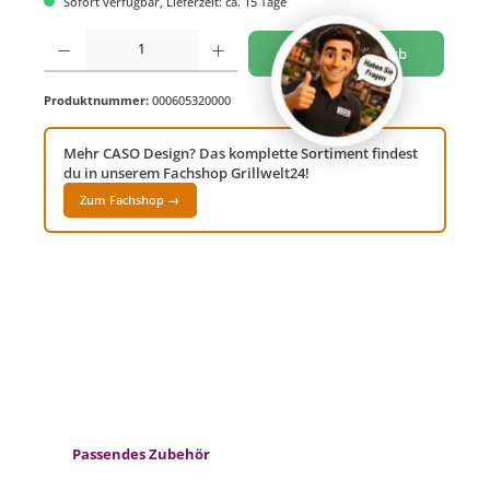
Sofort verfügbar, Lieferzeit: ca. 15 Tage
Produkt Anzahl: Gib den gewünschten Wert ein oder benutze die Schaltflächen um di
In den Warenkorb
Produktnummer:
000605320000
Mehr CASO Design? Das komplette Sortiment findest
du in unserem Fachshop Grillwelt24!
Zum Fachshop →
Produktgalerie überspringen
Passendes Zubehör