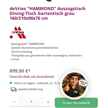
deVries "HAMMOND" Auszugstisch
Dining-Tisch Gartentisch grau
160/210x90x76 cm
- Auszugstisch "HAMMOND"
- Gestell: Aluminium pulverbeschichtet
- Synchronauszug
- Tischplatte aus gesintertem Stein dunkelgrau mamoriert
- X-Fuß
899,00 €*
Preise inkl. MwSt. zzgl. Versandkosten
Sofort verfügbar, Lieferzeit: ca. 15 Tage
Speditionslieferung
Produkt Anzahl: Gib den gewünschten Wert ein oder benutze die Schaltflächen um di
In den Warenkorb