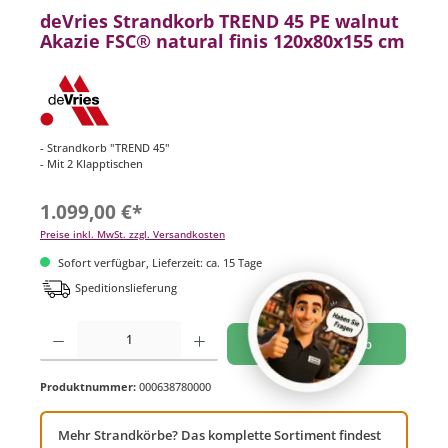
deVries Strandkorb TREND 45 PE walnut
Akazie FSC® natural finis 120x80x155 cm
- Strandkorb "TREND 45"
- Mit 2 Klapptischen
1.099,00 €*
Preise inkl. MwSt. zzgl. Versandkosten
Sofort verfügbar, Lieferzeit: ca. 15 Tage
Speditionslieferung
Produkt Anzahl: Gib den gewünschten Wert ein oder benutze die Schaltflächen um di
In den Warenkorb
Produktnummer:
000638780000
Mehr Strandkörbe? Das komplette Sortiment findest