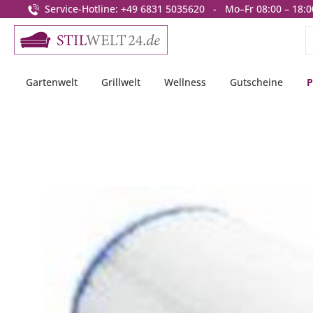
Service-Hotline: +49 6831 5035620 - Mo–Fr 08:00 – 18:0
springen
Zur Hauptnavigation springen
Gartenwelt
Grillwelt
Wellness
Gutscheine
P
Bildergalerie überspringen