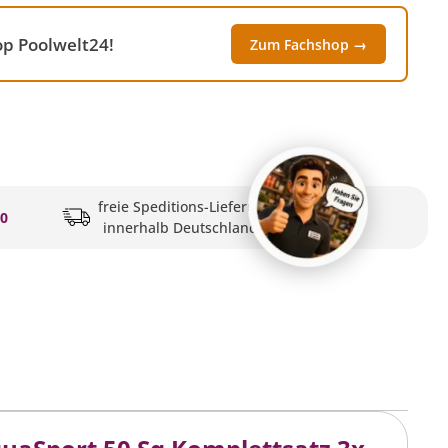
op Poolwelt24!
Zum Fachshop →
freie Speditions-Lieferung
20
innerhalb Deutschlands