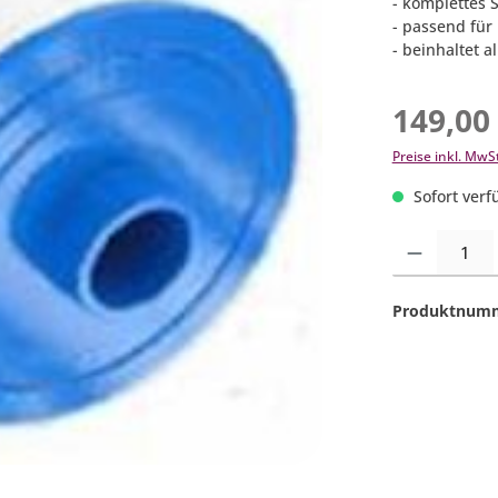
- komplettes 
- passend für
- beinhaltet a
149,00
Preise inkl. MwS
Sofort verfü
Produkt Anzahl:
Produktnum