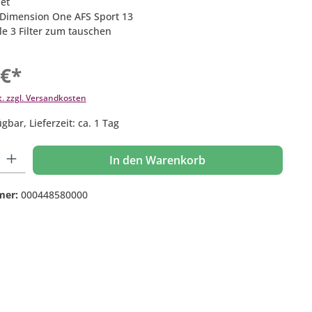
Set
 Dimension One AFS Sport 13
lle 3 Filter zum tauschen
 €*
t. zzgl. Versandkosten
gbar, Lieferzeit: ca. 1 Tag
 Gib den gewünschten Wert ein oder benutze die Schaltflächen um die Anzahl
In den Warenkorb
mer:
000448580000