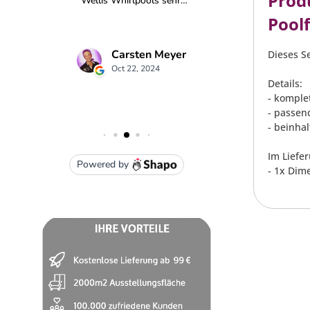
Prod
Pool
Dieses S
Details:
- komple
- passen
- beinhal
Im Liefe
- 1x Dim