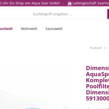
0 Uhr
Ein Shop von Aqua Saar GmbH
-
Ladengeschäft Saarlou
oolwelt
Wohnwelt
Saunawelt
Poolwelt
Dimens
AquaSpo
Komplet
Poolfilt
Dimens
591300