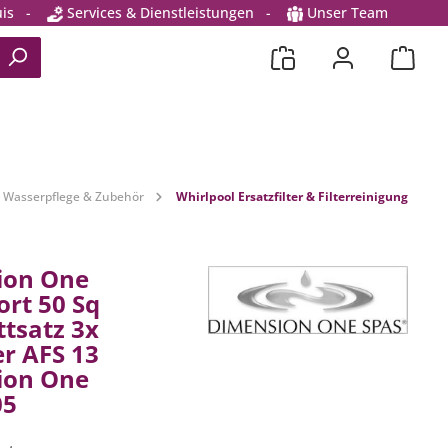
is
-
Services & Dienstleistungen
-
Unser Team
Wasserpflege & Zubehör
Whirlpool Ersatzfilter & Filterreinigung
ion One
rt 50 Sq
tsatz 3x
er AFS 13
ion One
05