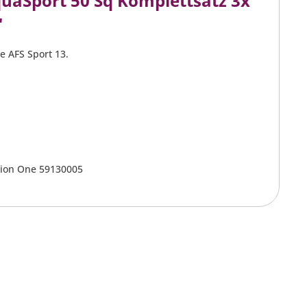
aSport 50 Sq Komplettsatz 3x
"
e AFS Sport 13.
sion One 59130005