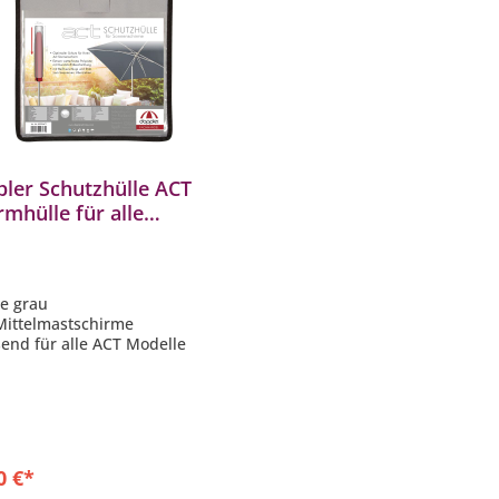
ler Schutzhülle ACT
rmhülle für alle
elmastschirme rund
eckig Schutzhaube
eckhaube
be grau
 Mittelmastschirme
send für alle ACT Modelle
0 €*