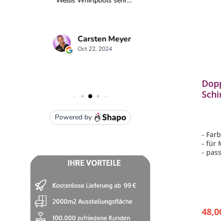
Dopp
Schi
Mitt
und 
Abd
- Far
- für
- pas
48,0