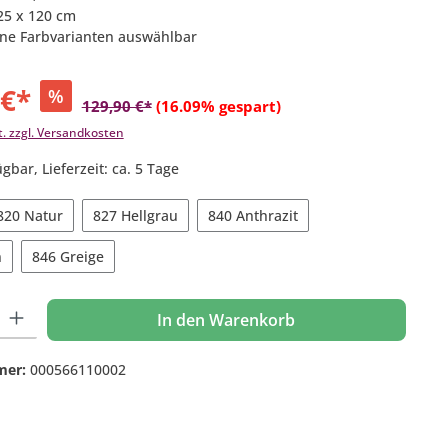
225 x 120 cm
ene Farbvarianten auswählbar
 €*
%
129,90 €*
(16.09% gespart)
t. zzgl. Versandkosten
gbar, Lieferzeit: ca. 5 Tage
820 Natur
827 Hellgrau
840 Anthrazit
n
846 Greige
 Gib den gewünschten Wert ein oder benutze die Schaltflächen um die Anzahl
In den Warenkorb
mer:
000566110002