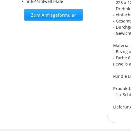
info@stilwelt24.de
- 225 x 
- Drehnk
Zum Anfrageformular
- einfac
- Gesamt
- Durchg
- Gewicht
Material:
- Bezug 
- Farbe 8
(jeweils 
Für die B
Produktb
- 1 x Sc
Lieferung