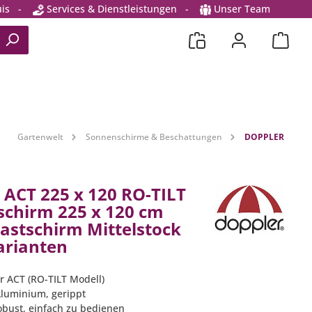
is
-
Services & Dienstleistungen
-
Unser Team
Gartenwelt
Sonnenschirme & Beschattungen
DOPPLER
 ACT 225 x 120 RO-TILT
chirm 225 x 120 cm
astschirm Mittelstock
arianten
r ACT (RO-TILT Modell)
 Aluminium, gerippt
obust, einfach zu bedienen