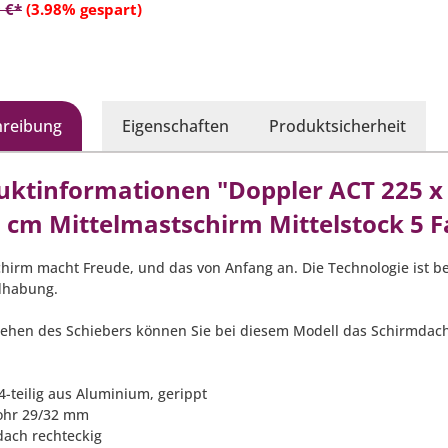
In den Warenkorb
 €*
(3.98% gespart)
hreibung
Eigenschaften
Produktsicherheit
uktinformationen "Doppler ACT 225 x
0 cm Mittelmastschirm Mittelstock 5 
chirm macht Freude, und das von Anfang an. Die Technologie ist b
dhabung.
ehen des Schiebers können Sie bei diesem Modell das Schirmdach s
 4-teilig aus Aluminium, gerippt
ohr 29/32 mm
dach rechteckig