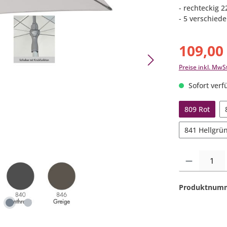
- rechteckig 
- 5 verschied
109,00
Preise inkl. MwS
Sofort verfü
809 Rot
841 Hellgrü
Produkt Anzahl:
Produktnum