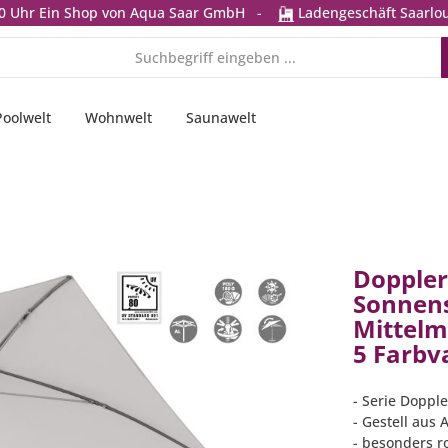
0 Uhr
Ein Shop von Aqua Saar GmbH
-
Ladengeschäft Saarlou
Poolwelt
Wohnwelt
Saunawelt
Doppler
Sonnens
Mittelm
5 Farbv
- Serie Dopple
- Gestell aus
- besonders r