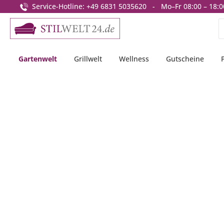
Service-Hotline: +49 6831 5035620 - Mo–Fr 08:00 – 18:0
springen
Zur Hauptnavigation springen
Gartenwelt
Grillwelt
Wellness
Gutscheine
Bildergalerie überspringen