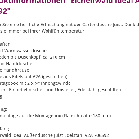
uktinformationen "Eichenwald Ideal A
92"
 Sie eine herrliche Erfrischung mit der Gartendusche Juist. Dank
sie immer bei ihrer Wohlfühltemperatur.
aften:
und Warmwasserdusche
oden bis Duschkopf: ca. 210 cm
und Handdusche
te Handbrause
e aus Edelstahl V2A (geschliffen)
ntagebox mit 2 x ¾“ Innengewinde
ren: Einhebelmischer und Umsteller, Edelstahl geschliffen
kg
ung:
hmontage auf die Montagebox (Flanschplatte 180 mm)
fang:
nwald Ideal Außendusche Juist Edelstahl V2A 706592