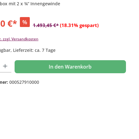
box mit 2 x ¾“ Innengewinde
00 €*
%
1.493,45 €*
(18.31% gespart)
t. zzgl. Versandkosten
gbar, Lieferzeit: ca. 7 Tage
 Gib den gewünschten Wert ein oder benutze die Schaltflächen um die Anzahl
In den Warenkorb
mer:
000527910000