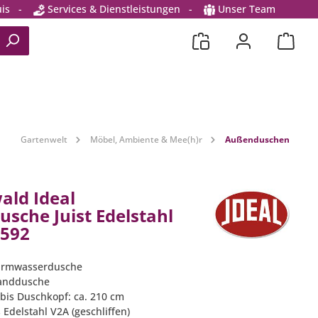
is
-
Services & Dienstleistungen
-
Unser Team
Gartenwelt
Möbel, Ambiente & Mee(h)r
Außenduschen
ald Ideal
sche Juist Edelstahl
6592
Warmwasserdusche
Handdusche
bis Duschkopf: ca. 210 cm
Edelstahl V2A (geschliffen)