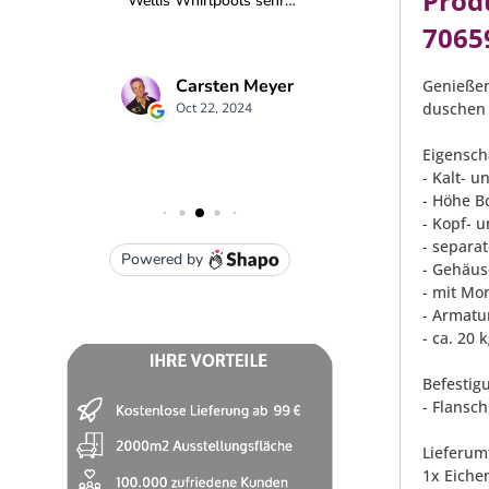
Prod
7065
Genießen
duschen 
Eigensch
- Kalt- 
- Höhe B
- Kopf- 
- separa
- Gehäus
- mit Mo
- Armatu
- ca. 20 
Befestig
- Flansc
Lieferum
1x Eiche