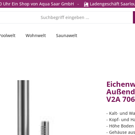
0 Uhr
Ein Shop von Aqua Saar GmbH
-
Ladengeschäft Saarlou
Poolwelt
Wohnwelt
Saunawelt
Eichenw
Außendu
V2A 70
- Kalt- und 
- Kopf- und 
- Höhe Boden 
- Gehäuse aus 