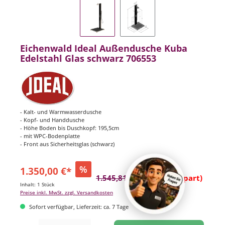
Eichenwald Ideal Außendusche Kuba
Edelstahl Glas schwarz 706553
- Kalt- und Warmwasserdusche
- Kopf- und Handdusche
- Höhe Boden bis Duschkopf: 195,5cm
- mit WPC-Bodenplatte
- Front aus Sicherheitsglas (schwarz)
%
1.350,00 €*
1.545,81 €*
(12.67% gespart)
Inhalt:
1 Stück
Preise inkl. MwSt. zzgl. Versandkosten
Sofort verfügbar, Lieferzeit: ca. 7 Tage
Produkt Anzahl: Gib den gewünschten Wert ein oder benutze die Schaltflächen um di