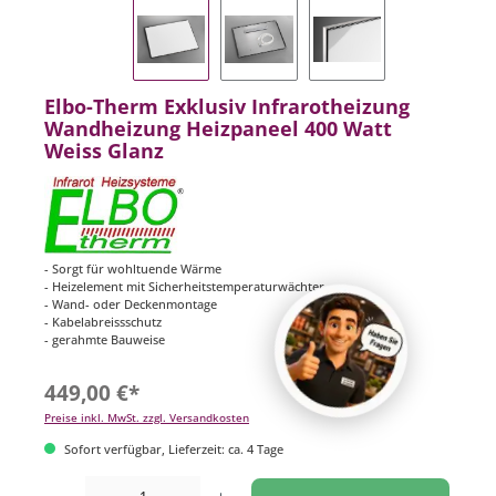
Elbo-Therm Exklusiv Infrarotheizung
Wandheizung Heizpaneel 400 Watt
Weiss Glanz
- Sorgt für wohltuende Wärme
- Heizelement mit Sicherheitstemperaturwächter
- Wand- oder Deckenmontage
- Kabelabreissschutz
- gerahmte Bauweise
449,00 €*
Preise inkl. MwSt. zzgl. Versandkosten
Sofort verfügbar, Lieferzeit: ca. 4 Tage
Produkt Anzahl: Gib den gewünschten Wert ein oder benutze die Schaltflächen um di