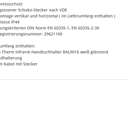
breissschutz
ergossener Schuko-Stecker nach VDE
ntage vertikal und horizontal ( im Lieferumfang enthalten )
klasse IP44
llungskriterien DIN Norm EN 60335-1, EN 60335-2-30
egistrierungsnummer: 29621100
rumfang enthalten:
bo-Therm Infrarot-Handtuchhalter RAL9016 weiß glänzend
ndhalterung
 m Kabel mit Stecker