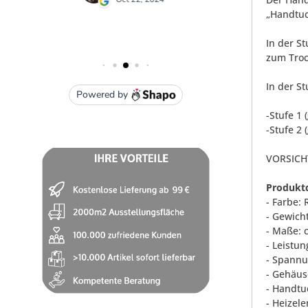
„Handtuc
In der S
zum Tro
In der S
-Stufe 1 
-Stufe 2 
VORSICHT
Produktd
- Farbe:
- Gewicht
- Maße: c
- Leistun
- Spannu
- Gehäus
- Handtu
- Heizel