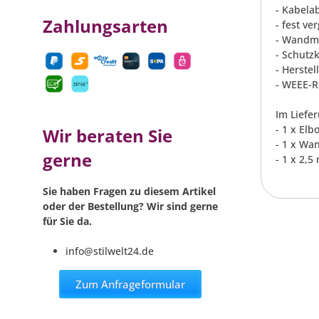
- Kabela
Zahlungsarten
- fest v
- Wandmo
- Schutz
- Herste
- WEEE-R
Im Liefe
- 1 x El
Wir beraten Sie
- 1 x Wa
gerne
- 1 x 2,5
Sie haben Fragen zu diesem Artikel
oder der Bestellung? Wir sind gerne
für Sie da.
info@stilwelt24.de
Zum Anfrageformular