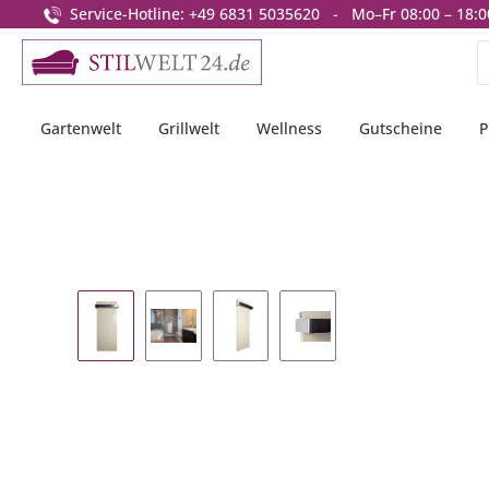
Service-Hotline: +49 6831 5035620 - Mo–Fr 08:00 – 18:0
springen
Zur Hauptnavigation springen
Gartenwelt
Grillwelt
Wellness
Gutscheine
P
Bildergalerie überspringen