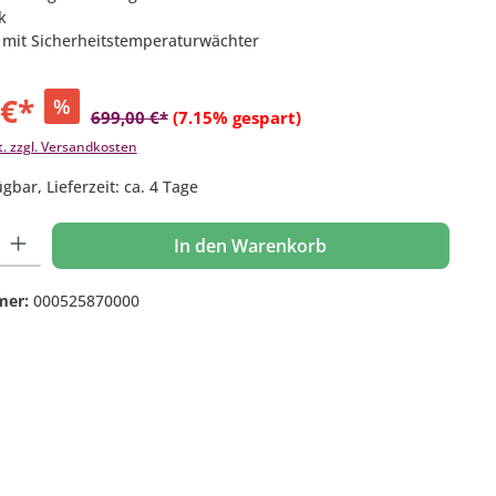
k
 mit Sicherheitstemperaturwächter
 €*
%
699,00 €*
(7.15% gespart)
t. zzgl. Versandkosten
gbar, Lieferzeit: ca. 4 Tage
 Gib den gewünschten Wert ein oder benutze die Schaltflächen um die Anzahl
In den Warenkorb
mer:
000525870000