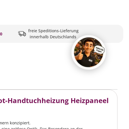
freie Speditions-Lieferung
20
innerhalb Deutschlands
ot-Handtuchheizung Heizpaneel
mern konzipiert.
 eine zeitlose Optik. Das Besondere an der