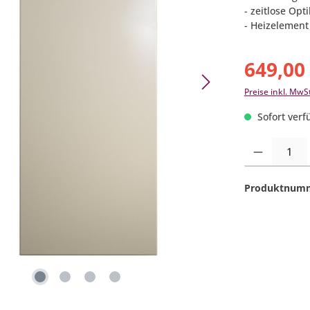
- zeitlose Opti
- Heizelement
649,00
Preise inkl. MwS
Sofort verfü
Produkt Anzahl:
Produktnum