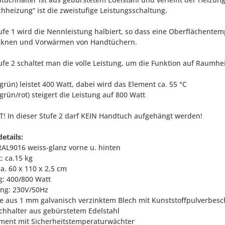
hheizung“ ist die zweistufige Leistungsschaltung.
tufe 1 wird die Nennleistung halbiert, so dass eine Oberflächentem
cknen und Vorwärmen von Handtüchern.
tufe 2 schaltet man die volle Leistung, um die Funktion auf Raumh
(grün) leistet 400 Watt, dabei wird das Element ca. 55 °C
(grün/rot) steigert die Leistung auf 800 Watt
! In dieser Stufe 2 darf KEIN Handtuch aufgehängt werden!
etails:
 RAL9016 weiss-glanz vorne u. hinten
: ca.15 kg
a. 60 x 110 x 2,5 cm
g: 400/800 Watt
ng: 230V/50Hz
e aus 1 mm galvanisch verzinktem Blech mit Kunststoffpulverbesc
chhalter aus gebürstetem Edelstahl
ement mit Sicherheitstemperaturwächter