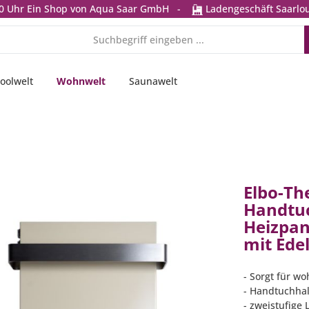
0 Uhr
Ein Shop von Aqua Saar GmbH
-
Ladengeschäft Saarlou
oolwelt
Wohnwelt
Saunawelt
Elbo-Th
Handtu
Heizpan
mit Ede
- Sorgt für w
- Handtuchhal
- zweistufige