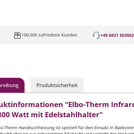
100.000 zufriedene Kunden
+49 6831 50356
hreibung
Produktsicherheit
uktinformationen "Elbo-Therm Infrar
800 Watt mit Edelstahlhalter"
bo-Therm Handtuchheizung ist speziell für den Einsatz in Badezim
tuchhalter ist aus gebürstetem Edelstahl und verleiht der Heizung