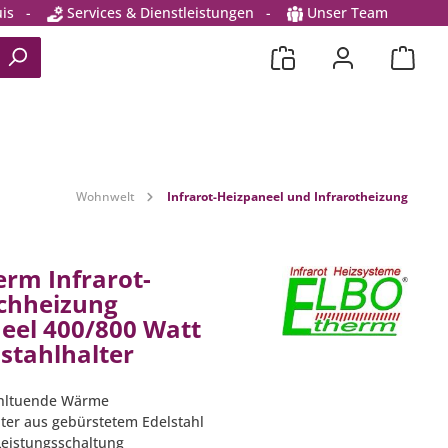
is
-
Services & Dienstleistungen
-
Unser Team
Wohnwelt
Infrarot-Heizpaneel und Infrarotheizung
erm Infrarot-
chheizung
eel 400/800 Watt
lstahlhalter
ohltuende Wärme
ter aus gebürstetem Edelstahl
 Leistungsschaltung