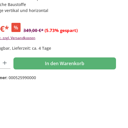
iche Baustoffe
 vertikal und horizontal
 €*
%
349,00 €*
(5.73% gespart)
t. zzgl. Versandkosten
gbar, Lieferzeit: ca. 4 Tage
 Gib den gewünschten Wert ein oder benutze die Schaltflächen um die Anzahl
In den Warenkorb
mer:
000525990000