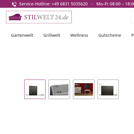
Service-Hotline: +49 6831 5035620 - Mo–Fr 08:00 – 18:0
springen
Zur Hauptnavigation springen
Gartenwelt
Grillwelt
Wellness
Gutscheine
P
Bildergalerie überspringen