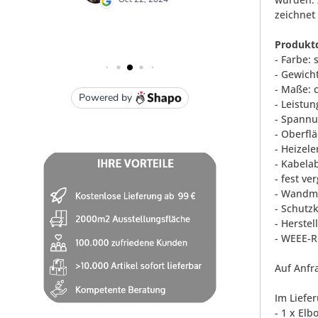
zeichnet 
Produktd
- Farbe:
- Gewicht
- Maße: c
- Leistun
- Spannu
- Oberfl
- Heizel
- Kabela
- fest v
- Wandmo
- Schutz
- Herste
- WEEE-R
Auf Anfra
Im Liefe
- 1 x El