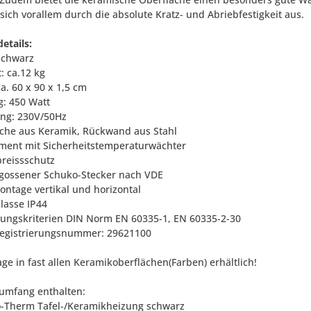
sich vorallem durch die absolute Kratz- und Abriebfestigkeit aus.
etails:
 schwarz
: ca.12 kg
a. 60 x 90 x 1,5 cm
g: 450 Watt
ng: 230V/50Hz
äche aus Keramik, Rückwand aus Stahl
ement mit Sicherheitstemperaturwächter
breissschutz
ergossener Schuko-Stecker nach VDE
ntage vertikal und horizontal
klasse IP44
llungskriterien DIN Norm EN 60335-1, EN 60335-2-30
egistrierungsnummer: 29621100
ge in fast allen Keramikoberflächen(Farben) erhältlich!
rumfang enthalten:
bo-Therm Tafel-/Keramikheizung schwarz