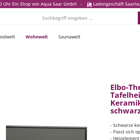
0 Uhr
Ein Shop von Aqua Saar GmbH
-
Ladengeschäft Saarlou
oolwelt
Wohnwelt
Saunawelt
Elbo-Th
Tafelhe
Keramik
schwarz
- Schwarze ke
- Passt sich 
- Heizelement