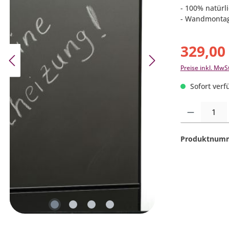
- 100% natürl
- Wandmontage
329,00
Preise inkl. MwS
Sofort verfü
Produkt Anzahl:
Produktnum