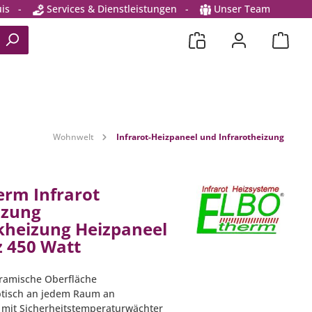
is
-
Services & Dienstleistungen
-
Unser Team
Wohnwelt
Infrarot-Heizpaneel und Infrarotheizung
erm Infrarot
izung
heizung Heizpaneel
 450 Watt
ramische Oberfläche
optisch an jedem Raum an
 mit Sicherheitstemperaturwächter