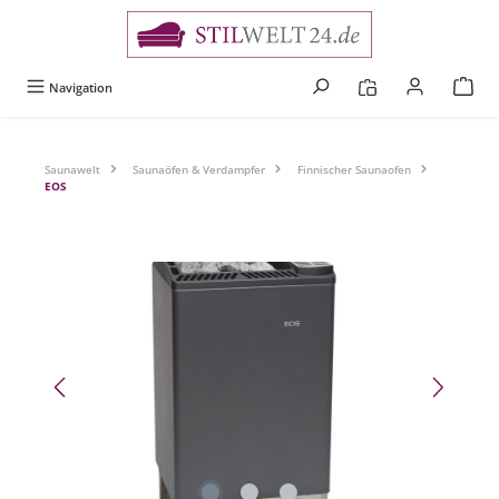
alt springen
Navigation
Saunawelt
Saunaöfen & Verdampfer
Finnischer Saunaofen
EOS
Bildergalerie überspringen