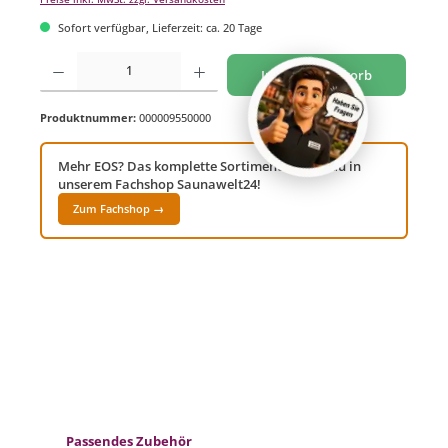
Sofort verfügbar, Lieferzeit: ca. 20 Tage
Produkt Anzahl: Gib den gewünschten Wert ein oder benutze die Schaltflächen um di
In den Warenkorb
Produktnummer:
000009550000
Mehr EOS? Das komplette Sortiment findest du in
unserem Fachshop Saunawelt24!
Zum Fachshop →
Produktgalerie überspringen
Passendes Zubehör