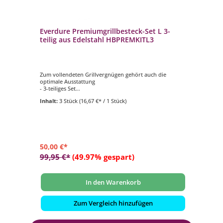
tet
Everdure Premiumgrillbesteck-Set L 3-
Ev
teilig aus Edelstahl HBPREMKITL3
ca
Zum vollendeten Grillvergnügen gehört auch die
- T
optimale Ausstattung
- M
- 3-teiliges Set
- M
- Material: gebürstetes Edelstahl
- F
Inhalt:
3 Stück
(16,67 €* / 1 Stück)
- hochwertiger Softtouch-Griff
- g
- 1 Edelstahl Grillzange, 1 Edelstahl Wender und 1
Edelstahl Grillgabel
50,00 €*
15
99,95 €*
(49.97% gespart)
27
In den Warenkorb
Zum Vergleich hinzufügen