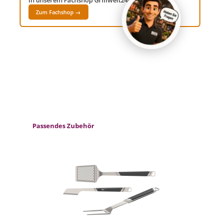
Zum Fachshop →
Produktgalerie überspringen
Passendes Zubehör