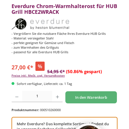
Everdure Chrom-Warmhalterost für HUB
Grill HBCE2WRACK
- Vergrößern Sie die nutzbare Fläche Ihres Everdure HUB Grills
- Material: versiegelter Stahl
- perfekt geeignet für Gemüse und Fleisch
- zum Warmhalten des Grillguts
- passend für alle Everdure HUB Grills
%
27,00 €*
54,95 €*
(50.86% gespart)
Preise inkl. MwSt. zzgl. Versandkosten
Sofort verfügbar, Lieferzeit: ca. 1 Tag
Produkt Anzahl: Gib den gewünschten Wert ein oder benutze die Schaltflächen um di
In den Warenkorb
Produktnummer:
000510260000
Mehr Everdure? Das komplette Sortiment findest du
in unserem Fachshop Grillwelt24!