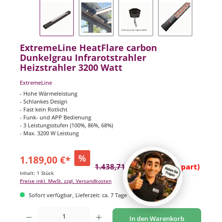
ExtremeLine HeatFlare carbon
Dunkelgrau Infrarotstrahler
Heizstrahler 3200 Watt
ExtremeLine
- Hohe Wärmeleistung
- Schlankes Design
- Fast kein Rotlicht
- Funk- und APP Bedienung
- 3 Leistungsstufen (100%, 86%, 68%)
- Max. 3200 W Leistung
%
1.189,00 €*
1.438,71 €*
(17.36% gespart)
Inhalt:
1 Stück
Preise inkl. MwSt. zzgl. Versandkosten
Sofort verfügbar, Lieferzeit: ca. 7 Tage
Produkt Anzahl: Gib den gewünschten Wert ein oder benutze die Schaltflächen um di
In den Warenkorb