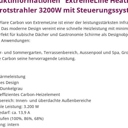
uktinformationen "ExtremeLine Heat
arotstrahler 3200W mit Steuerungssy
Flare Carbon von ExtremeLine ist einer der leistungsstärksten Infr
. Das moderne Design vereint eine schnelle Heizleistung mit minima
rfekt für kubische Dächer und Gastronomie Schirme als Designobje
t. Anwendungen:
r- und Sommergarten, Terrassenbereich, Aussenpool und Spa, Groß
e Carbon seine hervorragende Leistung.
ärmeleistung
kes Design
 Dunkelgrau
eeffizientes Carbon-Heizelement
zbereich: Innen- und überdachte Außenbereiche
le Leistung: 3.200 W
darf: ca. 13,9 A
stufen (100%, 86%, 68%)
ng: intern