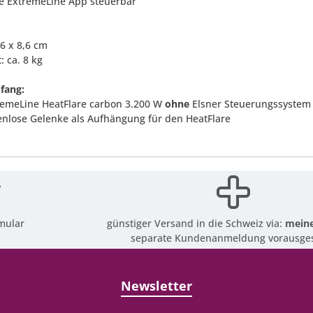
ie ExtremeLine App steuerbar
,6 x 8,6 cm
: ca. 8 kg
fang:
tremeLine HeatFlare carbon 3.200 W
ohne
Elsner Steuerungssystem
fenlose Gelenke als Aufhängung für den HeatFlare
mular
günstiger Versand in die Schweiz via:
meine
separate Kundenanmeldung vorausges
Newsletter