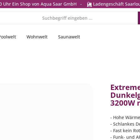
0 Uhr
Ein Shop von Aqua Saar GmbH
-
Ladengeschäft Saarlou
Poolwelt
Wohnwelt
Saunawelt
Extreme
Dunkelg
3200W m
- Hohe Wärme
- Schlankes D
- Fast kein Rot
- Funk- und 