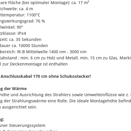
are Fläche (bei optimaler Montage): ca. 17 m²
ichweite: ca. 4 m
nttemperatur: 1100°C
ungswirkungsgrad: 76 %
lwinkel: 90°
tzklasse: IPx4
zeit: ca. 35 Sekunden
dauer ca. 10000 Stunden
tbereich: IR-B Mittelwelle 1400 nm - 3000 nm
tabstand : min. 6 cm zu Holz und Metall, min. 15 cm zu Glas, Marki
al zur Deckenmontage ist enthalten
 Anschlusskabel 170 cm ohne Schukostecker!
ng der Wärme
öhe und Ausrichtung des Strahlers sowie Umwelteinflüsse wie z.
g der Strahlungswärme eine Rolle. Die ideale Montagehöhe befindet 
 ausgerichtet sein.
g:
lsner Steuerungssystem