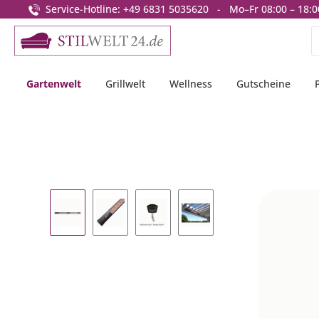
Service-Hotline: +49 6831 5035620 - Mo–Fr 08:00 – 18:0
springen
Zur Hauptnavigation springen
Gartenwelt
Grillwelt
Wellness
Gutscheine
Bildergalerie überspringen