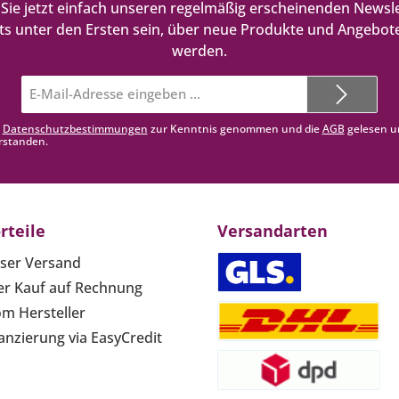
Sie jetzt einfach unseren regelmäßig erscheinenden Newsle
ts unter den Ersten sein, über neue Produkte und Angebote
werden.
E-
Mail-
Adresse*
e
Datenschutzbestimmungen
zur Kenntnis genommen und die
AGB
gelesen u
rstanden.
rteile
Versandarten
ser Versand
r Kauf auf Rechnung
om Hersteller
anzierung via EasyCredit