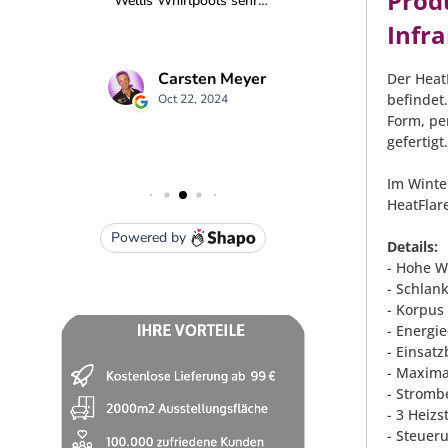
Prod
Infr
Der Heat
befindet
Form, pe
gefertig
Im Winte
HeatFlar
Details:
- Hohe W
- Schlan
- Korpus
- Energi
- Einsat
- Maxima
- Strombe
- 3 Heiz
- Steueru