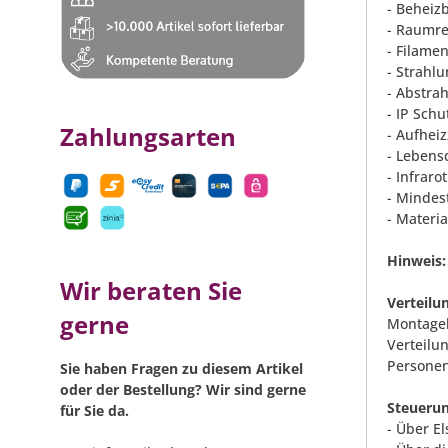
- Beheizb
- Raumre
- Filame
- Strahl
- Abstrah
- IP Schu
Zahlungsarten
- Aufheiz
- Lebens
- Infraro
- Mindes
- Materi
Hinweis:
Wir beraten Sie
Verteilu
gerne
Montageh
Verteilun
Personen
Sie haben Fragen zu diesem Artikel
oder der Bestellung? Wir sind gerne
Steuerun
für Sie da.
- Über E