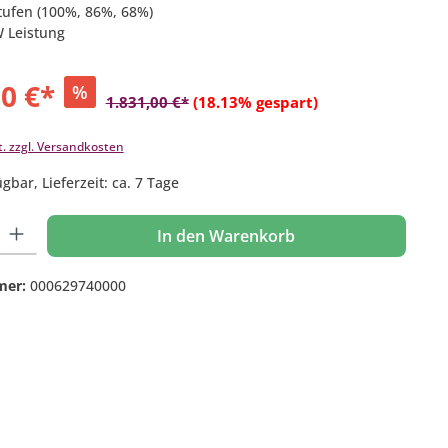
stufen (100%, 86%, 68%)
W Leistung
00 €*
%
1.831,00 €*
(18.13% gespart)
t. zzgl. Versandkosten
gbar, Lieferzeit: ca. 7 Tage
 Gib den gewünschten Wert ein oder benutze die Schaltflächen um die Anzahl
In den Warenkorb
mer:
000629740000