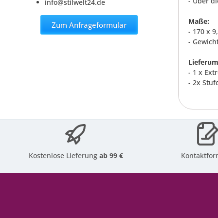
- Über d
info@stilwelt24.de
Maße:
Zum Anfrageformular
- 170 x 9
- Gewicht
Lieferum
- 1 x Ex
- 2x Stu
Kostenlose Lieferung
ab 99 €
Kontaktfor