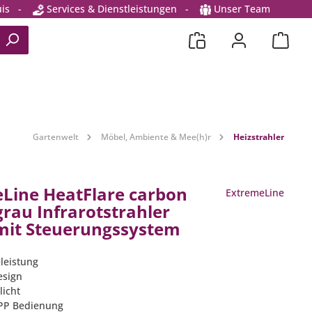
is
-
Services & Dienstleistungen
-
Unser Team
Gartenwelt
Möbel, Ambiente & Mee(h)r
Heizstrahler
Line HeatFlare carbon
ExtremeLine
rau Infrarotstrahler
it Steuerungssystem
leistung
esign
licht
APP Bedienung