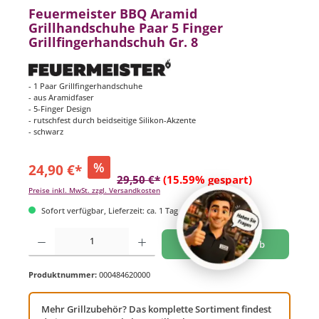
Feuermeister BBQ Aramid
Grillhandschuhe Paar 5 Finger
Grillfingerhandschuh Gr. 8
- 1 Paar Grillfingerhandschuhe
- aus Aramidfaser
- 5-Finger Design
- rutschfest durch beidseitige Silikon-Akzente
- schwarz
%
24,90 €*
29,50 €*
(15.59% gespart)
Preise inkl. MwSt. zzgl. Versandkosten
Sofort verfügbar, Lieferzeit: ca. 1 Tag
Produkt Anzahl: Gib den gewünschten Wert ein oder benutze die Schaltflächen um di
In den Warenkorb
Produktnummer:
000484620000
Mehr Grillzubehör? Das komplette Sortiment findest