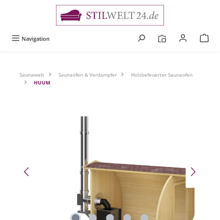
alt springen
Navigation
Saunawelt
Saunaöfen & Verdampfer
Holzbefeuerter Saunaofen
HUUM
Bildergalerie überspringen