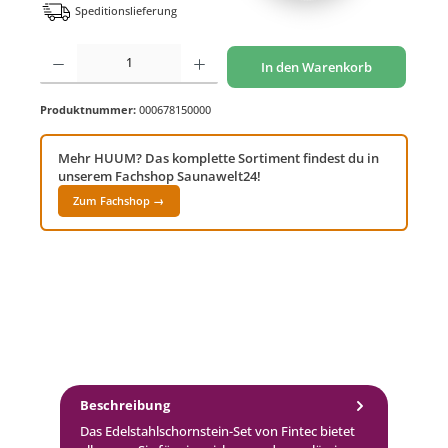
Speditionslieferung
Produkt Anzahl: Gib den gewünschten Wert ein oder benutze die Schaltflächen um di
In den Warenkorb
Produktnummer:
000678150000
Mehr HUUM? Das komplette Sortiment findest du in
unserem Fachshop Saunawelt24!
Zum Fachshop →
Beschreibung
Das Edelstahlschornstein-Set von Fintec bietet