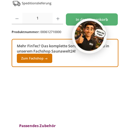
Speditionslieferung
Produkt Anzahl: Gib den gewünschten Wert ein oder benutze die Schaltflächen um di
In den Warenkorb
Produktnummer:
000612710000
Mehr FinTec? Das komplette Sortiment findest du in
unserem Fachshop Saunawelt24!
Zum Fachshop →
Produktgalerie überspringen
Passendes Zubehör