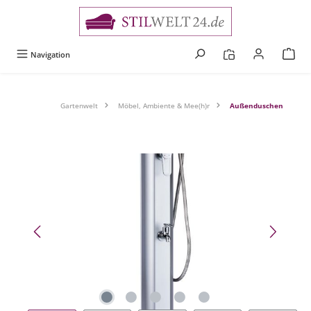
alt springen
Navigation
Gartenwelt
Möbel, Ambiente & Mee(h)r
Außenduschen
Bildergalerie überspringen