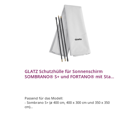
l
GLATZ Schutzhülle für Sonnenschirm
GL
SOMBRANO® S+ und FORTANO® mit Stab
Se
und Reißverschluss
Z
Passend für das Modell:
- A
- Sombrano S+ (ø 400 cm, 400 x 300 cm und 350 x 350
- L
cm)
- 4
- Fortano (300 x 300 cm und 400 x 300 cm)
- 
In
- inkl. Stab und Reißverschluss
- aus 100 % Polyester