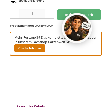
Speditionslieferung
Produkt Anzahl: Gib den gewünschten Wert ein oder benutze die Schaltflächen um di
In den Warenkorb
Produktnummer:
000669760000
Mehr Fortano®? Das komplette Sortiment findest du
in unserem Fachshop Gartenwelt24!
Zum Fachshop →
Produktgalerie überspringen
Passendes Zubehör