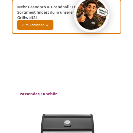
Mehr Grandpro & Grandhall? Das komplette
Sortiment findest du in unserem Fachshop
Grillwelt24!
Zum Fachshop →
Produktgalerie überspringen
Passendes Zubehör