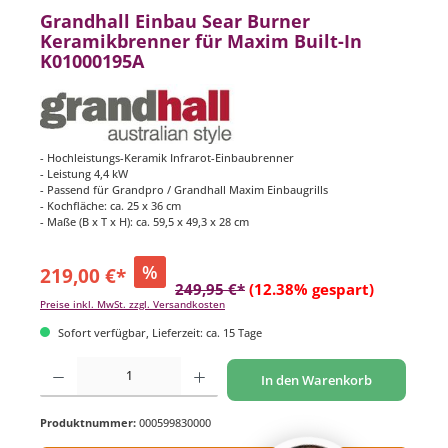
Grandhall Einbau Sear Burner
Keramikbrenner für Maxim Built-In
K01000195A
- Hochleistungs-Keramik Infrarot-Einbaubrenner
- Leistung 4,4 kW
- Passend für Grandpro / Grandhall Maxim Einbaugrills
- Kochfläche: ca. 25 x 36 cm
- Maße (B x T x H): ca. 59,5 x 49,3 x 28 cm
%
219,00 €*
249,95 €*
(12.38% gespart)
Preise inkl. MwSt. zzgl. Versandkosten
Sofort verfügbar, Lieferzeit: ca. 15 Tage
Produkt Anzahl: Gib den gewünschten Wert ein oder benutze die Schaltflächen um di
In den Warenkorb
Produktnummer:
000599830000