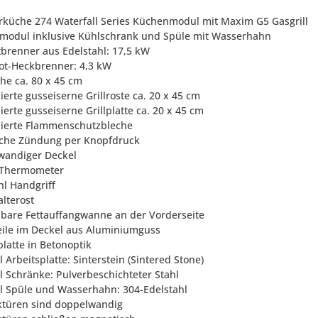
rküche 274 Waterfall Series Küchenmodul mit Maxim G5 Gasgrill
modul inklusive Kühlschrank und Spüle mit Wasserhahn
tbrenner aus Edelstahl: 17,5 kW
arot-Heckbrenner: 4,3 kW
äche ca. 80 x 45 cm
lierte gusseiserne Grillroste ca. 20 x 45 cm
lierte gusseiserne Grillplatte ca. 20 x 45 cm
llierte Flammenschutzbleche
ische Zündung per Knopfdruck
wandiger Deckel
-Thermometer
hl Handgriff
lterost
hbare Fettauffangwanne an der Vorderseite
teile im Deckel aus Aluminiumguss
platte in Betonoptik
l Arbeitsplatte: Sinterstein (Sintered Stone)
al Schränke: Pulverbeschichteter Stahl
al Spüle und Wasserhahn: 304-Edelstahl
ktüren sind doppelwandig