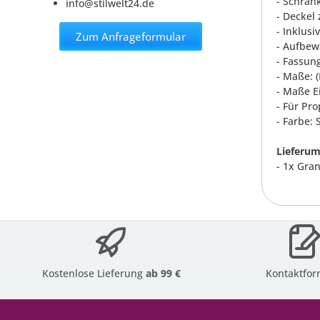
- Schran
info@stilwelt24.de
- Deckel
- Inklusi
Zum Anfrageformular
- Aufbew
- Fassun
- Maße: (
- Maße Ei
- Für Pr
- Farbe:
Lieferum
- 1x Gra
Kostenlose Lieferung
ab 99 €
Kontaktfor