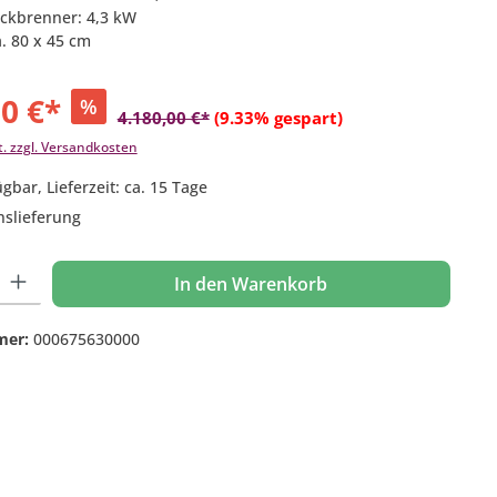
Heckbrenner: 4,3 kW
a. 80 x 45 cm
00 €*
%
4.180,00 €*
(9.33% gespart)
t. zzgl. Versandkosten
gbar, Lieferzeit: ca. 15 Tage
nslieferung
 Gib den gewünschten Wert ein oder benutze die Schaltflächen um die Anzahl
In den Warenkorb
mer:
000675630000