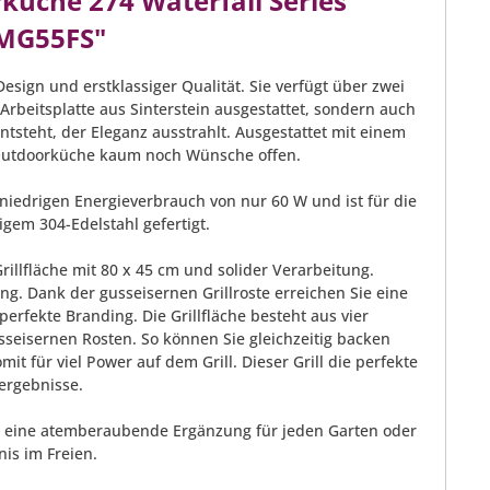
üche 274 Waterfall Series
4MG55FS"
sign und erstklassiger Qualität. Sie verfügt über zwei
Arbeitsplatte aus Sinterstein ausgestattet, sondern auch
tsteht, der Eleganz ausstrahlt. Ausgestattet mit einem
Outdoorküche kaum noch Wünsche offen.
iedrigen Energieverbrauch von nur 60 W und ist für die
gem 304-Edelstahl gefertigt.
illfläche mit 80 x 45 cm und solider Verarbeitung.
. Dank der gusseisernen Grillroste erreichen Sie eine
erfekte Branding. Die Grillfläche besteht aus vier
usseisernen Rosten. So können Sie gleichzeitig backen
t für viel Power auf dem Grill. Dieser Grill die perfekte
ergebnisse.
e eine atemberaubende Ergänzung für jeden Garten oder
nis im Freien.