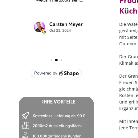
Prod
Küch
Die Wate
geräumig
mit Seit
Outdoor-
Der Gran
Klimakla
Der Gran
Freuen S
gleichmäß
Rosten: e
und grill
Ergänzun
Mit ihre
jede Terr