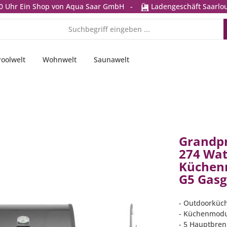
0 Uhr
Ein Shop von Aqua Saar GmbH
-
Ladengeschäft Saarlou
Poolwelt
Wohnwelt
Saunawelt
Grandp
274 Wate
Küchen
G5 Gasg
- Outdoorküch
- Küchenmodu
- 5 Hauptbren