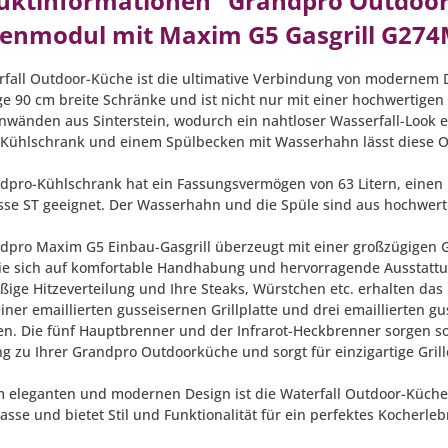
uktinformationen "Grandpro Outdoork
enmodul mit Maxim G5 Gasgrill G27
rfall Outdoor-Küche ist die ultimative Verbindung von modernem De
e 90 cm breite Schränke und ist nicht nur mit einer hochwertigen 
enwänden aus Sinterstein, wodurch ein nahtloser Wasserfall-Look en
Kühlschrank und einem Spülbecken mit Wasserhahn lässt diese 
dpro-Kühlschrank hat ein Fassungsvermögen von 63 Litern, einen n
sse ST geeignet. Der Wasserhahn und die Spüle sind aus hochwerti
dpro Maxim G5 Einbau-Gasgrill überzeugt mit einer großzügigen Gr
ie sich auf komfortable Handhabung und hervorragende Ausstattung
ige Hitzeverteilung und Ihre Steaks, Würstchen etc. erhalten das p
iner emaillierten gusseisernen Grillplatte und drei emaillierten g
en. Die fünf Hauptbrenner und der Infrarot-Heckbrenner sorgen somi
g zu Ihrer Grandpro Outdoorküche und sorgt für einzigartige Grill
m eleganten und modernen Design ist die Waterfall Outdoor-Küch
asse und bietet Stil und Funktionalität für ein perfektes Kocherleb