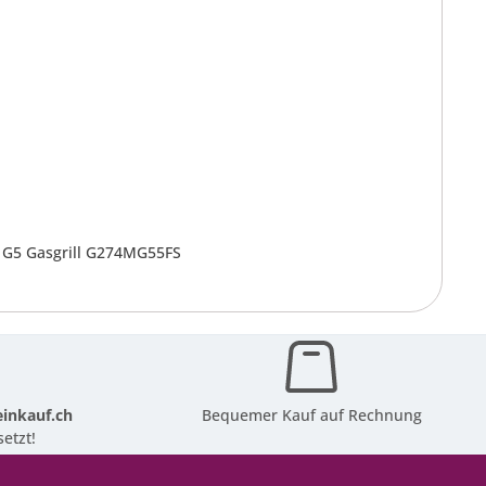
 G5 Gasgrill G274MG55FS
inkauf.ch
Bequemer Kauf auf Rechnung
etzt!