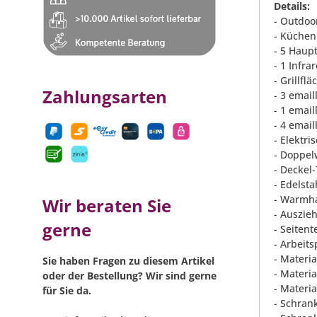
Details:
- Outdoo
- Küchen
- 5 Haup
- 1 Infr
- Grillfl
Zahlungsarten
- 3 email
- 1 email
- 4 emai
- Elektr
- Doppel
- Deckel
- Edelsta
- Warmha
Wir beraten Sie
- Auszie
gerne
- Seiten
- Arbeits
- Materia
Sie haben Fragen zu diesem Artikel
- Materi
oder der Bestellung? Wir sind gerne
- Materi
für Sie da.
- Schran