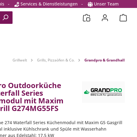
is
-
Services & Dienstleistungen
-
Unser Team
Grillwelt
Grills, Pizzaöfen & Co.
Grandpro & Grandhall
ro Outdoorküche
rfall Series
modul mit Maxim
rill G274MG55FS
e 274 Waterfall Series Küchenmodul mit Maxim G5 Gasgrill
l inklusive Kühlschrank und Spüle mit Wasserhahn
ner aus Edelstahl: 17,5 kW