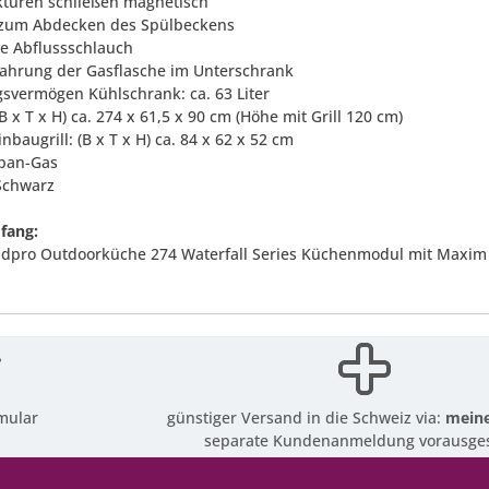
ktüren schließen magnetisch
 zum Abdecken des Spülbeckens
ve Abflussschlauch
ahrung der Gasflasche im Unterschrank
gsvermögen Kühlschrank: ca. 63 Liter
B x T x H) ca. 274 x 61,5 x 90 cm (Höhe mit Grill 120 cm)
nbaugrill: (B x T x H) ca. 84 x 62 x 52 cm
opan-Gas
 Schwarz
fang:
ndpro Outdoorküche 274 Waterfall Series Küchenmodul mit Maxim
mular
günstiger Versand in die Schweiz via:
meine
separate Kundenanmeldung vorausges