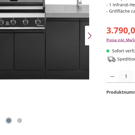
- 1 Infrarot-
- Grillfläche c
3.790,
Preise inkl. MwS
Sofort verfü
Speditio
Produkt Anzahl:
Produktnum