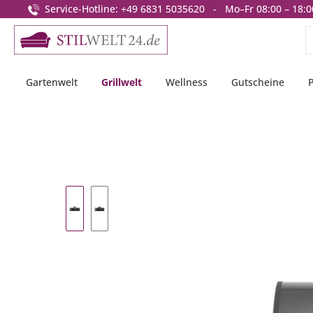
Service-Hotline: +49 6831 5035620 - Mo–Fr 08:00 – 18:0
springen
Zur Hauptnavigation springen
Gartenwelt
Grillwelt
Wellness
Gutscheine
Bildergalerie überspringen