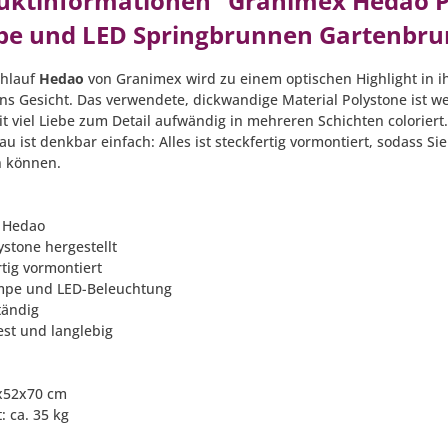
uktinformationen "Granimex Hedao Pol
e und LED Springbrunnen Gartenbru
chlauf
Hedao
von Granimex wird zu einem optischen Highlight in 
ins Gesicht. Das verwendete, dickwandige Material Polystone ist w
t viel Liebe zum Detail aufwändig in mehreren Schichten coloriert.
au ist denkbar einfach: Alles ist steckfertig vormontiert, sodass
 können.
: Hedao
ystone hergestellt
rtig vormontiert
mpe und LED-Beleuchtung
tändig
est und langlebig
0x52x70 cm
: ca. 35 kg