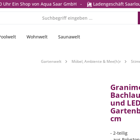
0 Uhr
Ein Shop von Aqua Saar GmbH
-
Ladengeschäft Saarlou
Poolwelt
Wohnwelt
Saunawelt
Gartenwelt
Möbel, Ambiente & Mee(h)r
Stim
Granime
Bachlau
und LED
Garten
cm
- 2-teilig
- aus Polyston