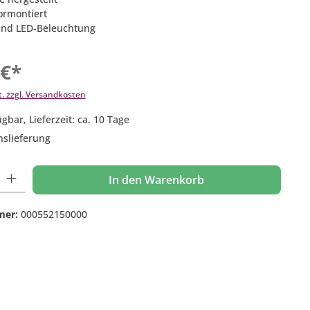
vormontiert
und LED-Beleuchtung
 €*
t. zzgl. Versandkosten
gbar, Lieferzeit: ca. 10 Tage
nslieferung
 Gib den gewünschten Wert ein oder benutze die Schaltflächen um die Anzahl
In den Warenkorb
mer:
000552150000