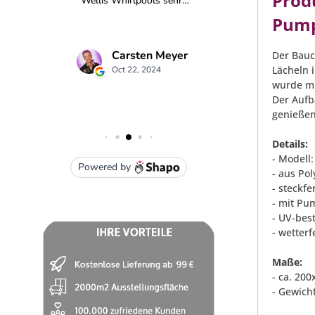
Prod
Pump
Der Bau
Lächeln 
wurde mi
Der Aufb
genießen
Details:
- Modell
- aus Pol
- steckfe
- mit Pu
- UV-bes
- wetterf
Maße:
- ca. 20
- Gewicht