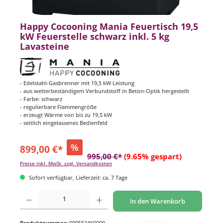
Happy Cocooning Mania Feuertisch 19,5
kW Feuerstelle schwarz inkl. 5 kg
Lavasteine
- Edelstahl-Gasbrenner mit 19,5 kW Leistung
- aus wetterbeständigem Verbundstoff in Beton-Optik hergestellt
- Farbe: schwarz
- regulierbare Flammengröße
- erzeugt Wärme von bis zu 19,5 kW
- seitlich eingelassenes Bedienfeld
%
899,00 €*
995,00 €*
(9.65% gespart)
Preise inkl. MwSt. zzgl. Versandkosten
Sofort verfügbar, Lieferzeit: ca. 7 Tage
Produkt Anzahl: Gib den gewünschten Wert ein oder benutze die Schaltflächen um di
In den Warenkorb
Produktnummer:
000552460000