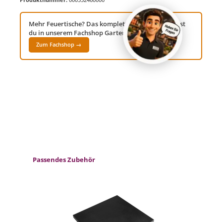
Mehr Feuertische? Das komplette Sortiment findest
du in unserem Fachshop Gartenwelt24!
Zum Fachshop →
Produktgalerie überspringen
Passendes Zubehör