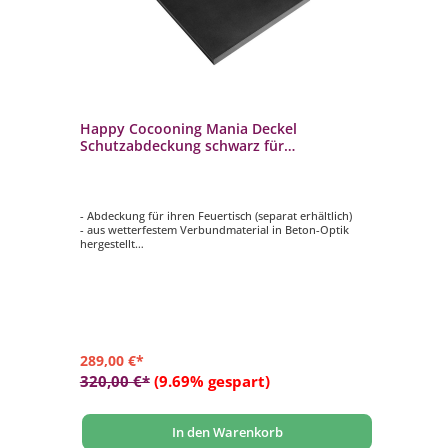
Happy Cocooning Mania Deckel
Ha
ng
Schutzabdeckung schwarz für
Ga
quadratische Feuertische
Ga
- Abdeckung für ihren Feuertisch (separat erhältlich)
Rüs
- aus wetterfestem Verbundmaterial in Beton-Optik
- 
hergestellt
- 1
- Farbe: schwarz
- 
- Maße: ca. 81,5x81,5x5 cm
groß,
- Gewicht: ca. 13 kg
- geeignet für quadratische Feuertische (groß)
289,00 €*
17
320,00 €*
(9.69% gespart)
In den Warenkorb