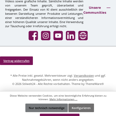
Videos sowie grafische Inhalte. Sämtliche Inhalte werden
von unserem Team geprüft, überarbeitet und
Unsere
freigegeben. Der Einsatz von KI dient ausschließlich der
Communities
besseren Darstellung unserer Produkte und Leistungen,
einer verständlicheren Informationsvermittlung und
einer höheren Qualität unserer Inhalte. Eine Verwendung
zur Täuschung oder Irreführung erfolgt nicht.
Facebook
Instagram
YouTube
LinkedIn
Website
Vertrag widerrufen
* Alle Preise inkl. gesetzl. Mehrwertsteuer zzgl.
Versandkosten
und ggf.
Nachnahmegebühren, wenn nicht anders angegeben.
© 2026 Stilwelt24 - Alle Rechte vorbehalten. Theme by
ThemeWare®
Diese Website verwendet Cookies, um eine bestmögliche Erfahrung bieten zu
können.
Mehr Informationen ...
Nur technisch notwendige
Konfigurieren
Werkzeugleiste anzeigen