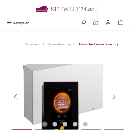
alt springen
Navigation
Saunawelt
Saunasteuerung
Finnische Saunasteuerung
Bildergalerie überspringen