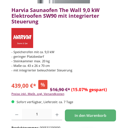
Harvia Saunaofen The Wall 9,0 kW
Elektroofen SW90 mit integrierter
Steuerung
- Speicherofen mit ca. 9,0 kW
- geringer Platzbedarf
- Steinkammer max. 20 kg
- Maße ca. 43 x 26 x 70 cm
- mit integrierter beleuchteter Steuerung
%
439,00 €*
516,90 €*
(15.07% gespart)
Preise inkl. MwSt. zzgl. Versandkosten
Sofort verfügbar, Lieferzeit: ca. 7 Tage
Produkt Anzahl: Gib den gewünschten Wert ein oder benutze die Schaltflächen um di
In den Warenkorb
Produktnummer:
000531330000