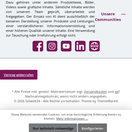
Dazu gehören unter anderem Produkttexte, Bilder,
Videos sowie grafische Inhalte. Sämtliche Inhalte werden
von unserem Team geprüft, überarbeitet und
Unsere
freigegeben. Der Einsatz von KI dient ausschließlich der
Communities
besseren Darstellung unserer Produkte und Leistungen,
einer verständlicheren Informationsvermittlung und
einer höheren Qualität unserer Inhalte. Eine Verwendung
zur Täuschung oder Irreführung erfolgt nicht.
Facebook
Instagram
YouTube
LinkedIn
Website
Vertrag widerrufen
* Alle Preise inkl. gesetzl. Mehrwertsteuer zzgl.
Versandkosten
und ggf.
Nachnahmegebühren, wenn nicht anders angegeben.
© 2026 Stilwelt24 - Alle Rechte vorbehalten. Theme by
ThemeWare®
Diese Website verwendet Cookies, um eine bestmögliche Erfahrung bieten zu
können.
Mehr Informationen ...
Nur technisch notwendige
Konfigurieren