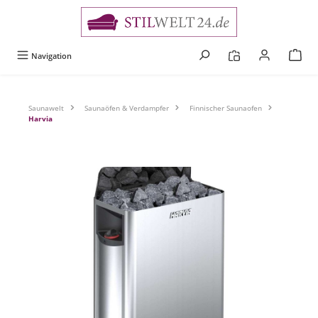
alt springen
Navigation
Saunawelt
Saunaöfen & Verdampfer
Finnischer Saunaofen
Harvia
Bildergalerie überspringen