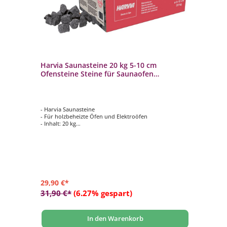
The
Harvia Saunasteine 20 kg 5-10 cm
Ha
Ofensteine Steine für Saunaofen
Wa
Elektroofen AC3000
- Harvia Saunasteine
- E
- Für holzbeheizte Öfen und Elektroöfen
- S
- Inhalt: 20 kg
- 
- ideale Größe
- 
- Größe pro Stein ca. 5-10 cm
29,90 €*
79
31,90 €*
(6.27% gespart)
96
In den Warenkorb