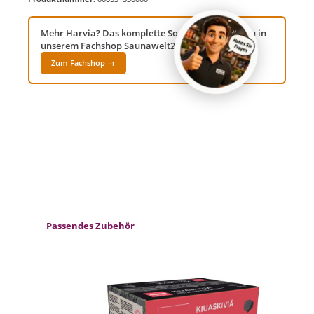
Mehr Harvia? Das komplette Sortiment findest du in
unserem Fachshop Saunawelt24!
Zum Fachshop →
Produktgalerie überspringen
Passendes Zubehör