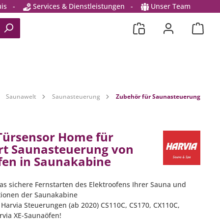
is
-
Services & Dienstleistungen
-
Unser Team
Saunawelt
Saunasteuerung
Zubehör für Saunasteuerung
Türsensor Home für
rt Saunasteuerung von
en in Saunakabine
das sichere Fernstarten des Elektroofens Ihrer Sauna und
tionen der Saunakabine
r Harvia Steuerungen (ab 2020) CS110C, CS170, CX110C,
via XE-Saunaöfen!