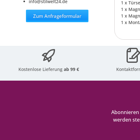
info@stilwelt24.de
1 x Türs
1 x Magn
Zum Anfrageformular
1 x Magn
1 x Mont
Kostenlose Lieferung
ab 99 €
Kontaktfor
Abonnieren 
werden ste