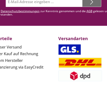
Mail-
Adresse*
e
Datenschutzbestimmungen
zur Kenntnis genommen und die
AGB
gelesen u
rstanden.
rteile
Versandarten
ser Versand
r Kauf auf Rechnung
om Hersteller
anzierung via EasyCredit