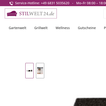
Service-Hotline: +49 6831 5035620 - Mo–Fr 08:00 – 18:0
springen
Zur Hauptnavigation springen
Gartenwelt
Grillwelt
Wellness
Gutscheine
P
Bildergalerie überspringen