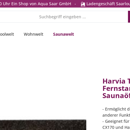
0 Uhr
Ein Shop von Aqua Saar GmbH
-
Ladengeschäft Saarlou
oolwelt
Wohnwelt
Saunawelt
Harvia 
Fernsta
Saunaöf
- Ermöglicht 
anderer Funk
- Geeignet fü
CX170 und Har