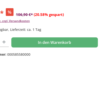
€*
%
106,90 €*
(20.58% gespart)
t. zzgl. Versandkosten
gbar, Lieferzeit: ca. 1 Tag
 Gib den gewünschten Wert ein oder benutze die Schaltflächen um die Anzahl
In den Warenkorb
mer:
000585580000