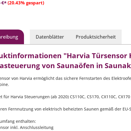
In den Warenkorb
 €*
(20.43% gespart)
hreibung
Datenblätter
Produktsicherheit
uktinformationen "Harvia Türsensor 
asteuerung von Saunaöfen in Saunak
ensor von Harvia ermöglicht das sichere Fernstarten des Elektroo
bine.
et für Harvia Steuerungen (ab 2020) CS110C, CS170, CX110C, CX170
eren Fernnutzung von elektrisch beheizten Saunen gemäß der EU-S
rumfang enthalten:
nsor inkl. Anschlussleitung