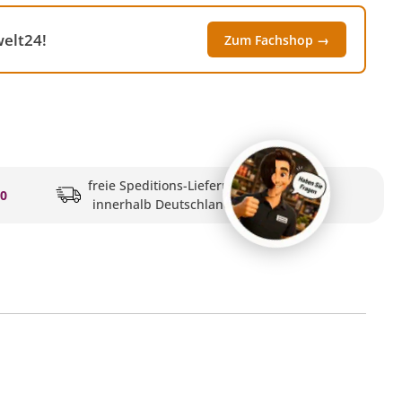
elt24!
Zum Fachshop →
freie Speditions-Lieferung
20
innerhalb Deutschlands