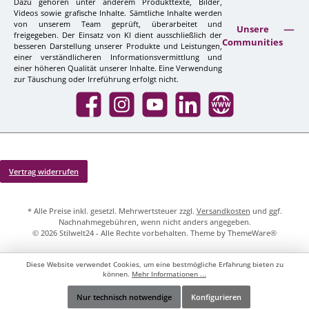
Dazu gehören unter anderem Produkttexte, Bilder,
Videos sowie grafische Inhalte. Sämtliche Inhalte werden
von unserem Team geprüft, überarbeitet und
Unsere
freigegeben. Der Einsatz von KI dient ausschließlich der
Communities
besseren Darstellung unserer Produkte und Leistungen,
einer verständlicheren Informationsvermittlung und
einer höheren Qualität unserer Inhalte. Eine Verwendung
zur Täuschung oder Irreführung erfolgt nicht.
Facebook
Instagram
YouTube
LinkedIn
Website
Vertrag widerrufen
* Alle Preise inkl. gesetzl. Mehrwertsteuer zzgl.
Versandkosten
und ggf.
Nachnahmegebühren, wenn nicht anders angegeben.
© 2026 Stilwelt24 - Alle Rechte vorbehalten. Theme by
ThemeWare®
Diese Website verwendet Cookies, um eine bestmögliche Erfahrung bieten zu
können.
Mehr Informationen ...
Nur technisch notwendige
Konfigurieren