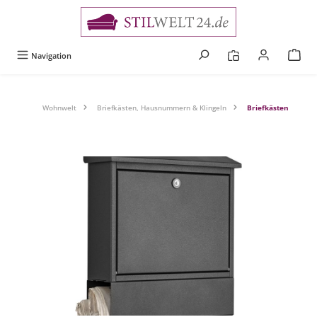
alt springen
Navigation
Wohnwelt
Briefkästen, Hausnummern & Klingeln
Briefkästen
Bildergalerie überspringen