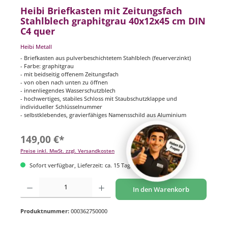
Heibi Briefkasten mit Zeitungsfach
Stahlblech graphitgrau 40x12x45 cm DIN
C4 quer
Heibi Metall
- Briefkasten aus pulverbeschichtetem Stahlblech (feuerverzinkt)
- Farbe: graphitgrau
- mit beidseitig offenem Zeitungsfach
- von oben nach unten zu öffnen
- innenliegendes Wasserschutzblech
- hochwertiges, stabiles Schloss mit Staubschutzklappe und
individueller Schlüsselnummer
- selbstklebendes, gravierfähiges Namensschild aus Aluminium
149,00 €*
Preise inkl. MwSt. zzgl. Versandkosten
Sofort verfügbar, Lieferzeit: ca. 15 Tage
Produkt Anzahl: Gib den gewünschten Wert ein oder benutze die Schaltflächen um di
In den Warenkorb
Produktnummer:
000362750000