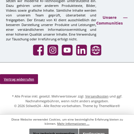
setzen wir moderne KI-Technologien unterstützend ein.
Dazu gehören unter anderem Produkttexte, Bilder,
Videos sowie grafische Inhalte. Sämtliche Inhalte werden
von unserem Team geprüft, überarbeitet und
Unsere
freigegeben. Der Einsatz von KI dient ausschließlich der
Communities
besseren Darstellung unserer Produkte und Leistungen,
einer verständlicheren Informationsvermittlung und
einer höheren Qualität unserer Inhalte. Eine Verwendung
zur Täuschung oder Irreführung erfolgt nicht.
Facebook
Instagram
YouTube
LinkedIn
Website
Vertrag widerrufen
* Alle Preise inkl. gesetzl. Mehrwertsteuer zzgl.
Versandkosten
und ggf.
Nachnahmegebühren, wenn nicht anders angegeben.
© 2026 Stilwelt24 - Alle Rechte vorbehalten. Theme by
ThemeWare®
Diese Website verwendet Cookies, um eine bestmögliche Erfahrung bieten zu
können.
Mehr Informationen ...
Nur technisch notwendige
Konfigurieren