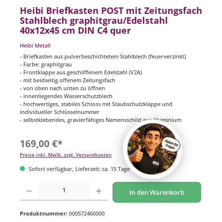
Heibi Briefkasten POST mit Zeitungsfach
Stahlblech graphitgrau/Edelstahl
40x12x45 cm DIN C4 quer
Heibi Metall
- Briefkasten aus pulverbeschichtetem Stahlblech (feuerverzinkt)
- Farbe: graphitgrau
- Frontklappe aus geschliffenem Edelstahl (V2A)
- mit beidseitig offenem Zeitungsfach
- von oben nach unten zu öffnen
- innenliegendes Wasserschutzblech
- hochwertiges, stabiles Schloss mit Staubschutzklappe und
individueller Schlüsselnummer
- selbstklebendes, gravierfähiges Namensschild aus Aluminium
169,00 €*
Preise inkl. MwSt. zzgl. Versandkosten
Sofort verfügbar, Lieferzeit: ca. 15 Tage
Produkt Anzahl: Gib den gewünschten Wert ein oder benutze die Schaltflächen um di
In den Warenkorb
Produktnummer:
000572460000