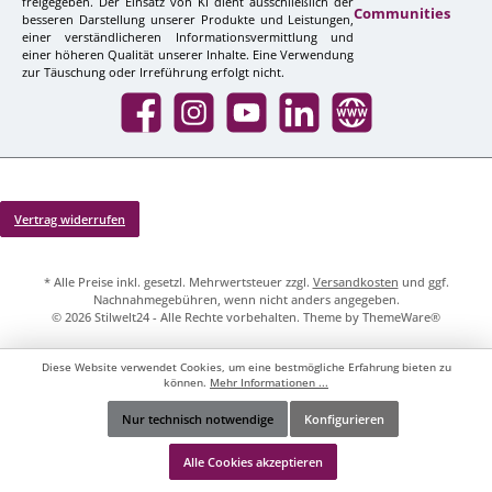
freigegeben. Der Einsatz von KI dient ausschließlich der
Communities
besseren Darstellung unserer Produkte und Leistungen,
einer verständlicheren Informationsvermittlung und
einer höheren Qualität unserer Inhalte. Eine Verwendung
zur Täuschung oder Irreführung erfolgt nicht.
Facebook
Instagram
YouTube
LinkedIn
Website
Vertrag widerrufen
* Alle Preise inkl. gesetzl. Mehrwertsteuer zzgl.
Versandkosten
und ggf.
Nachnahmegebühren, wenn nicht anders angegeben.
© 2026 Stilwelt24 - Alle Rechte vorbehalten. Theme by
ThemeWare®
Diese Website verwendet Cookies, um eine bestmögliche Erfahrung bieten zu
können.
Mehr Informationen ...
Nur technisch notwendige
Konfigurieren
Werkzeugleiste anzeigen
Alle Cookies akzeptieren