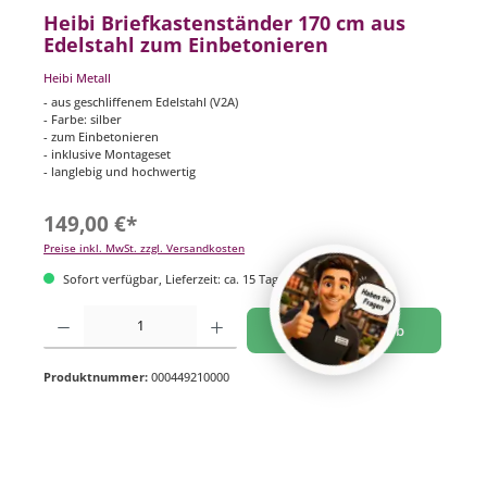
Heibi Briefkastenständer 170 cm aus
Edelstahl zum Einbetonieren
Heibi Metall
- aus geschliffenem Edelstahl (V2A)
- Farbe: silber
- zum Einbetonieren
- inklusive Montageset
- langlebig und hochwertig
149,00 €*
Preise inkl. MwSt. zzgl. Versandkosten
Sofort verfügbar, Lieferzeit: ca. 15 Tage
Produkt Anzahl: Gib den gewünschten Wert ein oder benutze die Schaltflächen um di
In den Warenkorb
Produktnummer:
000449210000