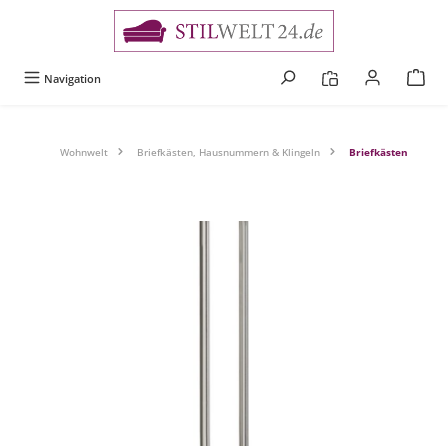
alt springen
Navigation
Wohnwelt
Briefkästen, Hausnummern & Klingeln
Briefkästen
Bildergalerie überspringen