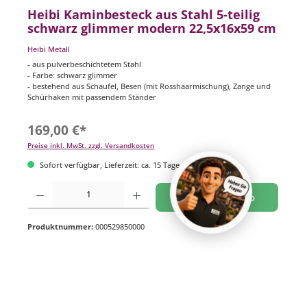
Heibi Kaminbesteck aus Stahl 5-teilig
schwarz glimmer modern 22,5x16x59 cm
Heibi Metall
- aus pulverbeschichtetem Stahl
- Farbe: schwarz glimmer
- bestehend aus Schaufel, Besen (mit Rosshaarmischung), Zange und
Schürhaken mit passendem Ständer
169,00 €*
Preise inkl. MwSt. zzgl. Versandkosten
Sofort verfügbar, Lieferzeit: ca. 15 Tage
Produkt Anzahl: Gib den gewünschten Wert ein oder benutze die Schaltflächen um di
In den Warenkorb
Produktnummer:
000529850000