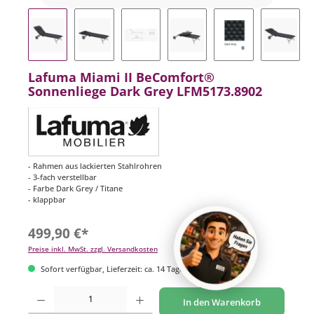
Lafuma Miami II BeComfort®
Sonnenliege Dark Grey LFM5173.8902
- Rahmen aus lackierten Stahlrohren
- 3-fach verstellbar
- Farbe Dark Grey / Titane
- klappbar
499,90 €*
Preise inkl. MwSt. zzgl. Versandkosten
Sofort verfügbar, Lieferzeit: ca. 14 Tage
Produkt Anzahl: Gib den gewünschten Wert ein oder benutze die Schaltflächen um di
In den Warenkorb