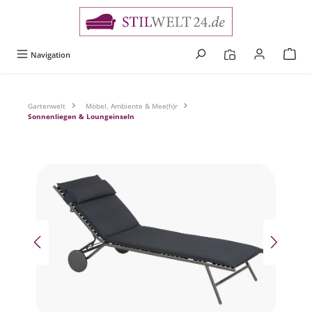
alt springen
Navigation
Gartenwelt
Möbel, Ambiente & Mee(h)r
Sonnenliegen & Loungeinseln
Bildergalerie überspringen