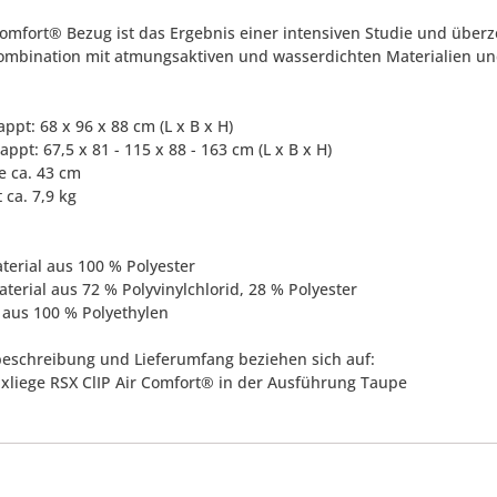
Comfort® Bezug ist das Ergebnis einer intensiven Studie und überze
Kombination mit atmungsaktiven und wasserdichten Materialien un
appt: 68 x 96 x 88 cm (L x B x H)
appt: 67,5 x 81 - 115 x 88 - 163 cm (L x B x H)
e ca. 43 cm
 ca. 7,9 kg
terial aus 100 % Polyester
terial aus 72 % Polyvinylchlorid, 28 % Polyester
g aus 100 % Polyethylen
eschreibung und Lieferumfang beziehen sich auf:
laxliege RSX ClIP Air Comfort® in der Ausführung Taupe