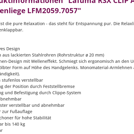
uktinformationen "Lafuma RSX CLIP A
enliege LFM2059.7057"
ist die pure Relaxation - das steht für Entspannung pur. Die Relaxl
nklappbar.
ves Design
 aus lackierten Stahlrohren (Rohrstruktur ø 20 mm)
nen-Design mit Welleneffekt. Schmiegt sich ergonomisch an den U
lbter Form auf Höhe des Handgelenks. Monomaterial-Armlehnen au
ndigkeit).
n stufenlos verstellbar
ng der Position durch Feststellbremse
ng und Befestigung durch Clippe-System
 abnehmbar
lster verstellbar und abnehmbar
r zur Fußauflage
choner für hohe Stabilität
ar bis 140 kg
ar