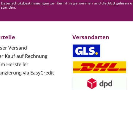
e
Datenschutzbestimmungen
zur Kenntnis genommen und die
AGB
gelesen u
rstanden.
rteile
Versandarten
ser Versand
r Kauf auf Rechnung
om Hersteller
anzierung via EasyCredit