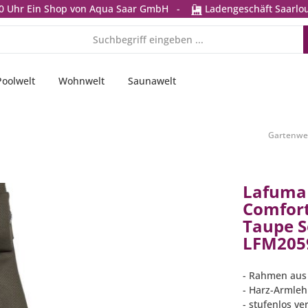
0 Uhr
Ein Shop von Aqua Saar GmbH
-
Ladengeschäft Saarlou
Poolwelt
Wohnwelt
Saunawelt
Gartenwe
Lafuma 
Comfort
Taupe S
LFM205
- Rahmen aus 
- Harz-Armle
- stufenlos ve