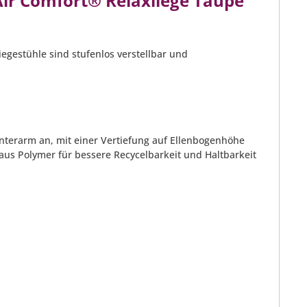
ir Comfort® Relaxliege Taupe
iegestühle sind stufenlos verstellbar und
nterarm an, mit einer Vertiefung auf Ellenbogenhöhe
s Polymer für bessere Recycelbarkeit und Haltbarkeit