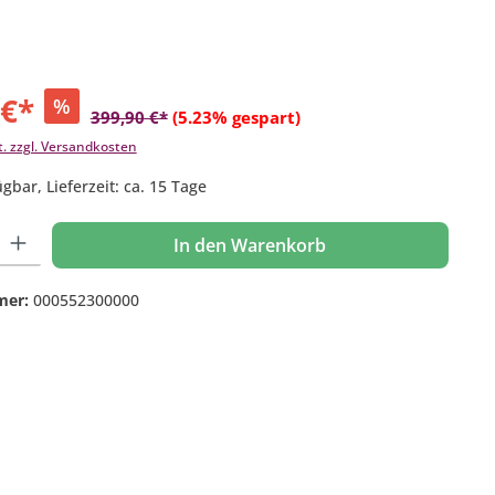
 €*
%
399,90 €*
(5.23% gespart)
t. zzgl. Versandkosten
gbar, Lieferzeit: ca. 15 Tage
 Gib den gewünschten Wert ein oder benutze die Schaltflächen um die Anzahl
In den Warenkorb
mer:
000552300000