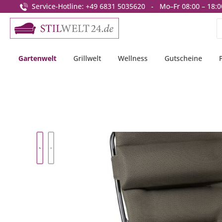
Service-Hotline: +49 6831 5035620 - Mo–Fr 08:00 – 18:0
springen
Zur Hauptnavigation springen
Gartenwelt
Grillwelt
Wellness
Gutscheine
Bildergalerie überspringen