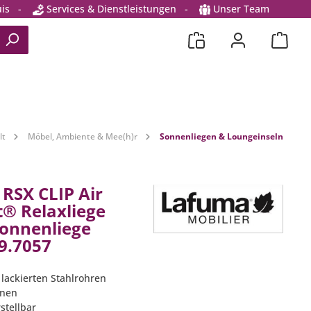
is
-
Services & Dienstleistungen
-
Unser Team
lt
Möbel, Ambiente & Mee(h)r
Sonnenliegen & Loungeinseln
RSX CLIP Air
® Relaxliege
onnenliege
9.7057
lackierten Stahlrohren
hnen
rstellbar