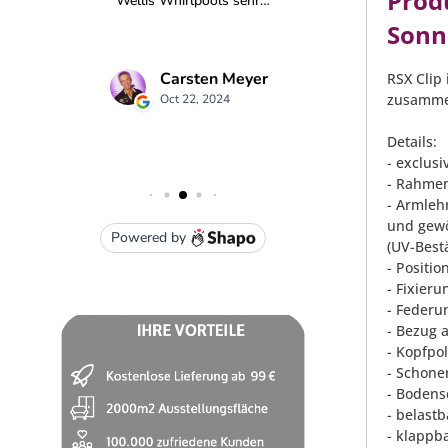
Prod
Sonn
RSX Clip 
zusamme
Details:
- exclusi
- Rahmen
- Armleh
und gewö
(UV-Bestä
- Positio
- Fixieru
- Federu
- Bezug
- Kopfpo
- Schone
- Bodens
- belastb
- klappb