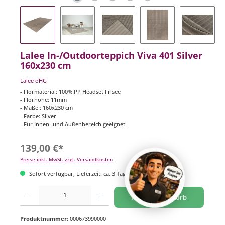
Lalee In-/Outdoorteppich Viva 401 Silver
160x230 cm
Lalee oHG
- Flormaterial: 100% PP Headset Frisee
- Florhöhe: 11mm
- Maße : 160x230 cm
- Farbe: Silver
- Für Innen- und Außenbereich geeignet
139,00 €*
Preise inkl. MwSt. zzgl. Versandkosten
Sofort verfügbar, Lieferzeit: ca. 3 Tage
Produkt Anzahl: Gib den gewünschten Wert ein oder benutze die Schaltflächen um di
In den Warenkorb
Produktnummer:
000673990000