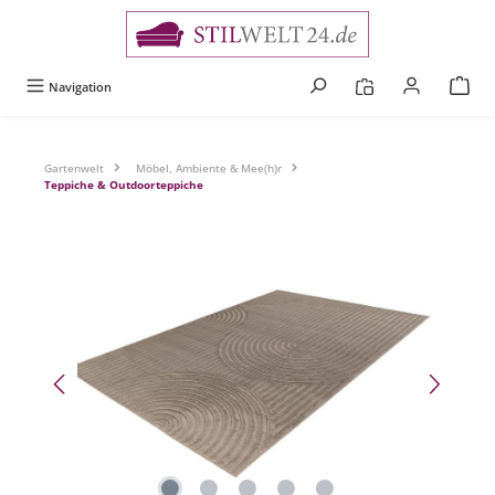
alt springen
Navigation
Gartenwelt
Möbel, Ambiente & Mee(h)r
Teppiche & Outdoorteppiche
Bildergalerie überspringen