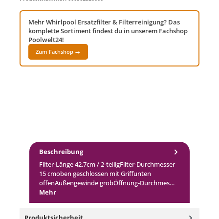
Mehr Whirlpool Ersatzfilter & Filterreinigung? Das
komplette Sortiment findest du in unserem Fachshop
Poolwelt24!
Zum Fachshop →
Beschreibung
Filter-Länge 42,7cm / 2-teiligFilter-Durchmesser
15 cmoben geschlossen mit Griffunten
offenAußengewinde grobÖffnung-Durchmes…
Mehr
Produktsicherheit