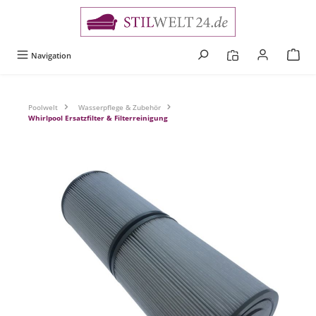
alt springen
Navigation
Poolwelt
Wasserpflege & Zubehör
Whirlpool Ersatzfilter & Filterreinigung
Bildergalerie überspringen