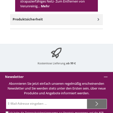
strapazierfähiges Netz- Zum Entfernen von
Verunreinig…
Mehr
Produktsicherheit
Kostenlose Lieferung
ab 99 €
Newsletter
Abonnieren Sie jetzt einfach unseren regelmäßig erscheinenden
Newsletter und Sie werden stets unter den Ersten sein, über neue
Produkte und Angebote informiert werden.
E-
Mail-
Adresse*
Ich habe die
Datenschutzbestimmungen
zur Kenntnis genommen und die
AGB