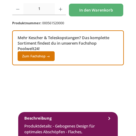
Produkt Anzahl: Gib den gewünschten Wert ein oder benutze die Schaltflächen um di
In den Warenkorb
Produktnummer:
000561520000
Mehr Kescher & Teleskopstangen? Das komplette
Sortiment findest du in unserem Fachshop
Poolwelt24!
Zum Fachshop →
Beschreibung
Produktdetails: - Gebogenes Design für
optimales Abschöpfen - Flaches,