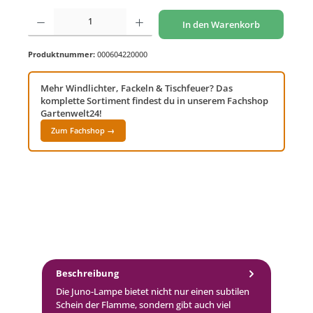
Produkt Anzahl: Gib den gewünschten Wert ein oder benutze die Schaltflächen um di
In den Warenkorb
Produktnummer:
000604220000
Mehr Windlichter, Fackeln & Tischfeuer? Das
komplette Sortiment findest du in unserem Fachshop
Gartenwelt24!
Zum Fachshop →
Beschreibung
Die Juno-Lampe bietet nicht nur einen subtilen
Schein der Flamme, sondern gibt auch viel