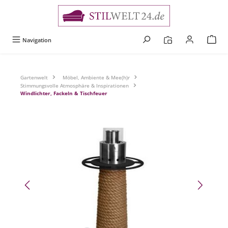
alt springen
Navigation
Gartenwelt
Möbel, Ambiente & Mee(h)r
Stimmungsvolle Atmosphäre & Inspirationen
Windlichter, Fackeln & Tischfeuer
Bildergalerie überspringen