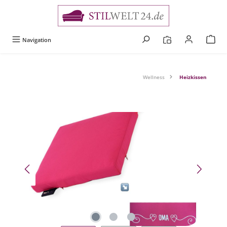
alt springen
Navigation
Wellness
Heizkissen
Bildergalerie überspringen