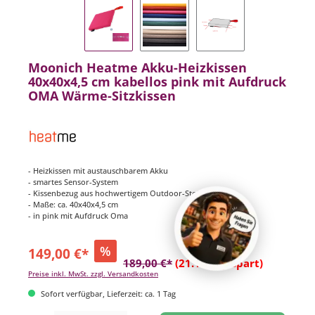
Moonich Heatme Akku-Heizkissen
40x40x4,5 cm kabellos pink mit Aufdruck
OMA Wärme-Sitzkissen
- Heizkissen mit austauschbarem Akku
- smartes Sensor-System
- Kissenbezug aus hochwertigem Outdoor-Stoff
- Maße: ca. 40x40x4,5 cm
- in pink mit Aufdruck Oma
%
149,00 €*
189,00 €*
(21.16% gespart)
Preise inkl. MwSt. zzgl. Versandkosten
Sofort verfügbar, Lieferzeit: ca. 1 Tag
Produkt Anzahl: Gib den gewünschten Wert ein oder benutze die Schaltflächen um di