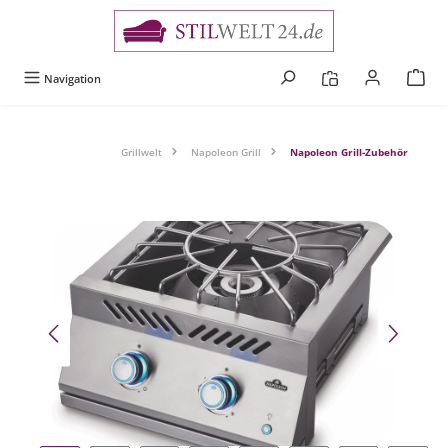
alt springen
Navigation
Grillwelt
Napoleon Grill
Napoleon Grill-Zubehör
Bildergalerie überspringen