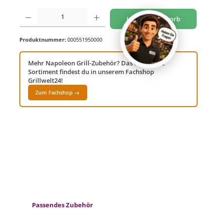
Produkt Anzahl: Gib den gewünschten Wert ein oder benutze die Schaltflächen um di
In den Warenkorb
Produktnummer:
000551950000
Mehr Napoleon Grill-Zubehör? Das komplette
Sortiment findest du in unserem Fachshop
Grillwelt24!
Zum Fachshop →
Produktgalerie überspringen
Passendes Zubehör