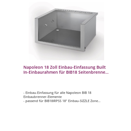
B
Napoleon 18 Zoll Einbau-Einfassung Built
Na
In-Einbaurahmen für BIB18 Seitenbrenner
fü
BI-2423-ZCL
I
er
- Einbau-Einfassung für alle Napoleon BIB 18
- P
Einbaubrenner-Elemente
Kop
- passend für BIB18IRPSS 18" Einbau-SIZZLE Zone
- 
- passend für BIB18RTPSS 18" Einbau-Seitenbrenner
- 
- passend für BIB18PBPSS 18" Einbau-
Ga
Powerseitenbrenner
- 
- Material: Edelstahl
- V