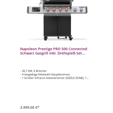
Napoleon Prestige PRO 500 Connected
Schwarz Gasgrill inkl. Drehspieß-Set
PRO500VXRSIBPK-DE
- 26,7 kW, 6 Brenner
- 4 langlebige Edelstahl-Hauptbrenner
- 1 Großer Infrarot-Seitenbrenner (SIZZLE ZONE), 1
Edelstahl Heckbrenner
- Inklusive Drehspieß-Set Rotisserie mit Motor
- Hauptgrillfläche ca. 71 cm x 46 cm
- ACCU-PROBE Grill-Assistent zur
Temperaturüberwachung für bis zu 3
Kerntemperaturfühler
3.999,00 €*