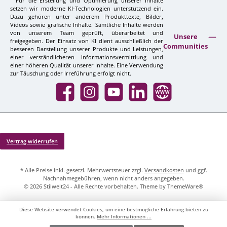
Für die Erstellung und Optimierung unserer Inhalte
setzen wir moderne KI-Technologien unterstützend ein.
Dazu gehören unter anderem Produkttexte, Bilder,
Videos sowie grafische Inhalte. Sämtliche Inhalte werden
von unserem Team geprüft, überarbeitet und
Unsere
freigegeben. Der Einsatz von KI dient ausschließlich der
Communities
besseren Darstellung unserer Produkte und Leistungen,
einer verständlicheren Informationsvermittlung und
einer höheren Qualität unserer Inhalte. Eine Verwendung
zur Täuschung oder Irreführung erfolgt nicht.
Facebook
Instagram
YouTube
LinkedIn
Website
Vertrag widerrufen
* Alle Preise inkl. gesetzl. Mehrwertsteuer zzgl.
Versandkosten
und ggf.
Nachnahmegebühren, wenn nicht anders angegeben.
© 2026 Stilwelt24 - Alle Rechte vorbehalten. Theme by
ThemeWare®
Diese Website verwendet Cookies, um eine bestmögliche Erfahrung bieten zu
können.
Mehr Informationen ...