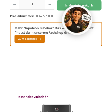
Produkt Anzahl: Gib den gewünschten Wert ein oder benutze die Schaltflächen um di
In den Warenkorb
Produktnummer:
000677270000
Mehr Napoleon Zubehör? Das komplette Sortiment
findest du in unserem Fachshop Grillwelt24!
Zum Fachshop →
Produktgalerie überspringen
Passendes Zubehör