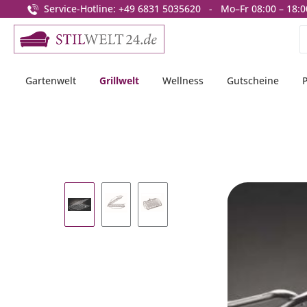
Service-Hotline: +49 6831 5035620 - Mo–Fr 08:00 – 18:0
springen
Zur Hauptnavigation springen
Gartenwelt
Grillwelt
Wellness
Gutscheine
Bildergalerie überspringen