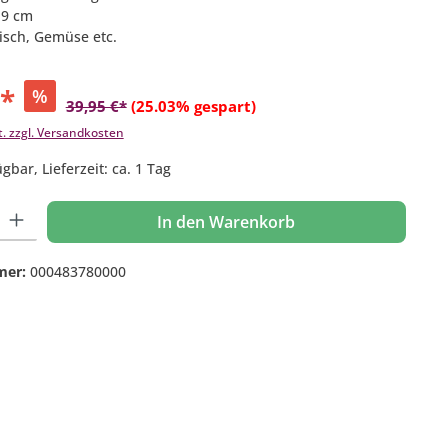
x 9 cm
leisch, Gemüse etc.
€*
%
39,95 €*
(25.03% gespart)
t. zzgl. Versandkosten
gbar, Lieferzeit: ca. 1 Tag
 Gib den gewünschten Wert ein oder benutze die Schaltflächen um die Anzahl
In den Warenkorb
mer:
000483780000