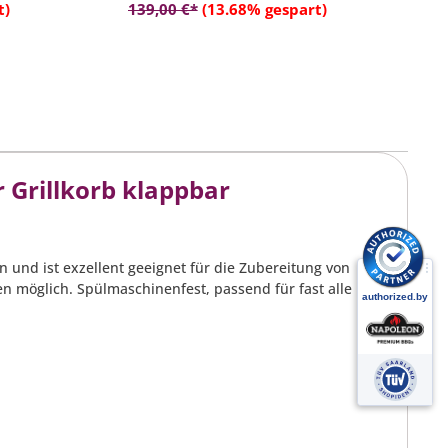
rb
In den Warenkorb
t)
139,00 €*
(13.68% gespart)
 Grillkorb klappbar
en und ist exzellent geeignet für die Zubereitung von
en möglich. Spülmaschinenfest, passend für fast alle