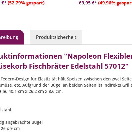
In den Warenkorb
In den Warenko
 €*
(52.79% gespart)
69,95 €*
(49.96% gespar
hreibung
Produktsicherheit
uktinformationen "Napoleon Flexibler
sekorb Fischbräter Edelstahl 57012"
 Federn-Design für Elastizität hält Speisen zwischen den zwei Seit
emüse, etc. Aufgrund der Bügel an beiden Seiten ist indirekts Grill
lle. 40,1 cm x 26,2 cm x 8,6 cm.
lstahl
itig angebrachte Bügel
x 26 x 9 cm