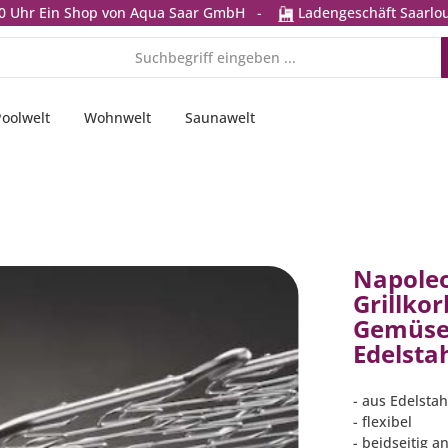
0 Uhr
Ein Shop von Aqua Saar GmbH
-
Ladengeschäft Saarlou
Poolwelt
Wohnwelt
Saunawelt
Napoleo
Grillko
Gemüsek
Edelsta
- aus Edelstah
- flexibel
- beidseitig 