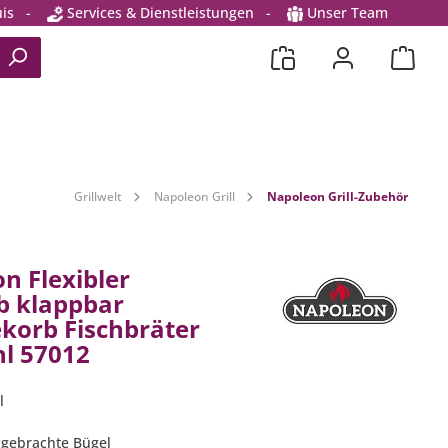
is
-
Services & Dienstleistungen
-
Unser Team
Grillwelt
Napoleon Grill
Napoleon Grill-Zubehör
n Flexibler
rb klappbar
orb Fischbräter
hl 57012
l
angebrachte Bügel