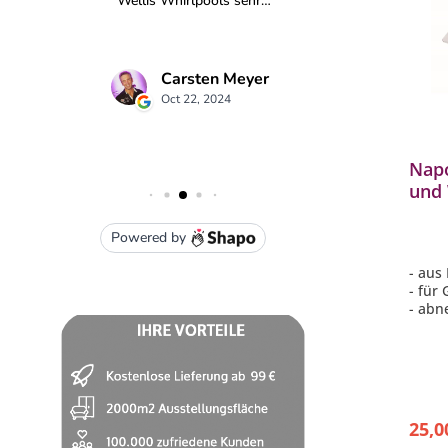
Napo
und 
- aus
- für 
- abn
- ca. 
- spü
25,0