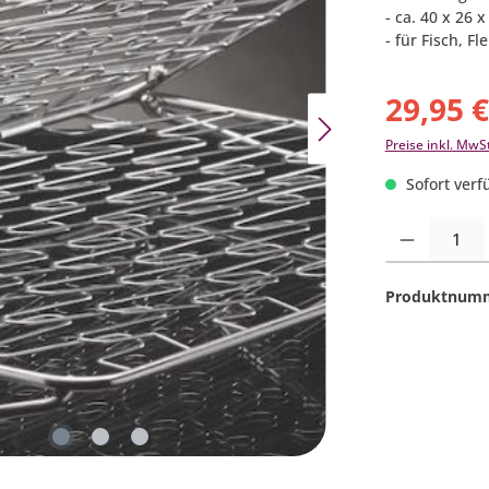
- ca. 40 x 26 
- für Fisch, F
29,95 
Preise inkl. MwS
Sofort verfü
Produkt Anzahl:
Produktnum