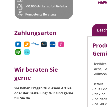
52,95
Besc
Zahlungsarten
Prod
Gemü
Flexibles
Wir beraten Sie
Lachs, G
Grillmode
gerne
Details:
Sie haben Fragen zu diesem Artikel
- aus Ede
oder der Bestellung? Wir sind gerne
- flexibel
für Sie da.
- beidse
- ca. 40 