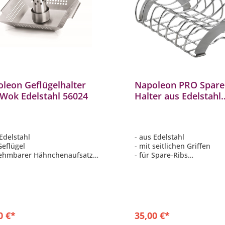
leon Geflügelhalter
Napoleon PRO Spare
Wok Edelstahl 56024
Halter aus Edelstahl
Edelstahlhalterung 
 Edelstahl
- aus Edelstahl
Geflügel
- mit seitlichen Griffen
ehmbarer Hähnchenaufsatz
- für Spare-Ribs
28 x 28 x 9 cm
- Maße ca. 49 x 26 cm
lmaschinenfest
0 €*
35,00 €*