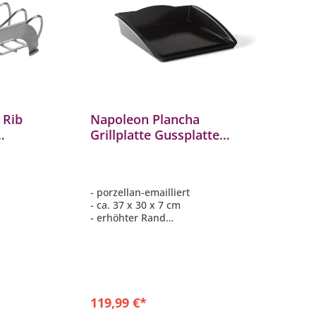
 Rib
Napoleon Plancha
Grillplatte Gussplatte
70009
Porzellan emailliert
Universalplatte 56090
- porzellan-emailliert
- ca. 37 x 30 x 7 cm
- erhöhter Rand
- universell einsetzbar
119,99 €*