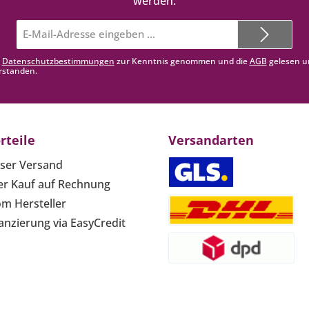
werden.
E-
Mail-
Adresse*
e
Datenschutzbestimmungen
zur Kenntnis genommen und die
AGB
gelesen u
rstanden.
rteile
Versandarten
ser Versand
r Kauf auf Rechnung
om Hersteller
anzierung via EasyCredit